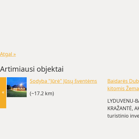
Atgal »
Artimiausi objektai
Sodyba "Jūrė" Jūsų šventėms
Baidarės Dub
kitomis Žema
«
(~17.2 km)
LYDUVENU-BA
KRAŽANTĖ, AK
turistinio in