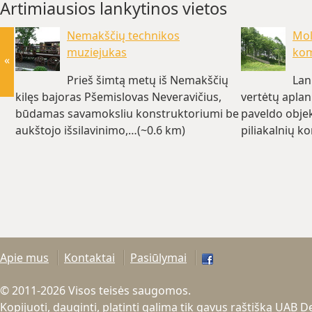
Artimiausios lankytinos vietos
Nemakščių technikos
Mol
muziejukas
kom
«
Prieš šimtą metų iš Nemakščių
Lan
kilęs bajoras Pšemislovas Neveravičius,
vertėtų aplank
būdamas savamoksliu konstruktoriumi be
paveldo obje
aukštojo išsilavinimo,…(~0.6 km)
piliakalnių k
Apie mus
Kontaktai
Pasiūlymai
© 2011-2026 Visos teisės saugomos.
Kopijuoti, dauginti, platinti galima tik gavus raštišką UAB 