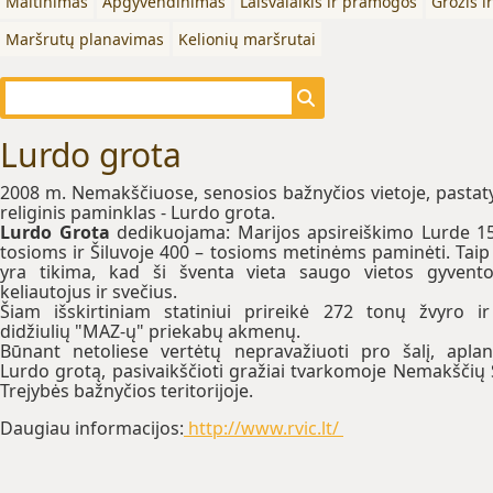
Maitinimas
Apgyvendinimas
Laisvalaikis ir pramogos
Grožis i
Maršrutų planavimas
Kelionių maršrutai
Lurdo grota
2008 m. Nemakščiuose, senosios bažnyčios vietoje, pastat
religinis paminklas - Lurdo grota.
Lurdo Grota
dedikuojama: Marijos apsireiškimo Lurde 1
tosioms ir Šiluvoje 400 – tosioms metinėms paminėti. Taip
yra tikima, kad ši šventa vieta saugo vietos gyvento
keliautojus ir svečius.
Šiam išskirtiniam statiniui prireikė 272 tonų žvyro i
didžiulių "MAZ-ų" priekabų akmenų.
Būnant netoliese vertėtų nepravažiuoti pro šalį, aplan
Lurdo grotą, pasivaikščioti gražiai tvarkomoje Nemakščių 
Trejybės bažnyčios teritorijoje.
Daugiau informacijos:
http://www.rvic.lt/