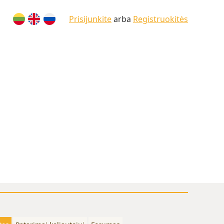
Prisijunkite
arba
Registruokitės