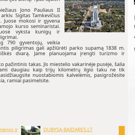
iežiaus Jono Pauliaus II
arkiv. Sigitas Tamkevičius
. Juose mokosi ir gyvena
mojo kurso seminaristai.
uose vyksta kunigų ir
ligrimai.
g 790 gyventojų, veikia
antis piligrimas gali apžiūrėti parko supamą 1838 m.
aitiškės dvarą. Jame planuojama įrengti turizmo ir
pažintinis takas. Jis miestelio vakarinėje pusėje, šalia
ami daugiau kaip trijų kilometrų ilgio taku ne tik
sidžiaugsite nuostabiomis kalvelėmis, pasigrožėsite
ia, ramiai pasimelsite.
menos ir
DUBYSA-BAIDARES.LT