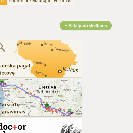
tos
Patarimai keliautojui
Forumas
+ Patalpinti skelbimą
aieška pagal
ietovę
Maršrutų
planavimas