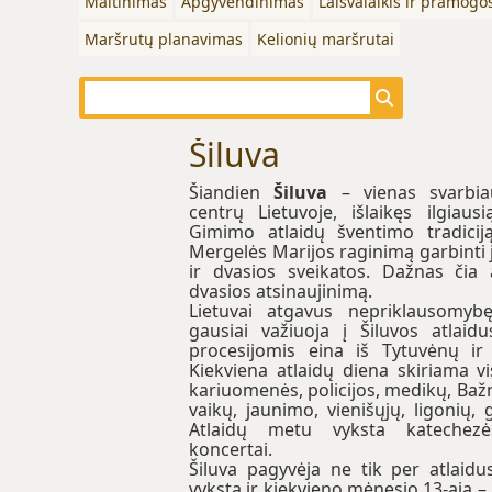
Maitinimas
Apgyvendinimas
Laisvalaikis ir pramogo
Maršrutų planavimas
Kelionių maršrutai
Šiluva
Šiandien
Šiluva
– vienas svarbia
centrų Lietuvoje, išlaikęs ilgiau
Gimimo atlaidų šventimo tradiciją
Mergelės Marijos raginimą garbinti
ir dvasios sveikatos. Dažnas čia a
dvasios atsinaujinimą.
Lietuvai atgavus nepriklausomyb
gausiai važiuoja į Šiluvos atlaidu
procesijomis eina iš Tytuvėnų ir 
Kiekviena atlaidų diena skiriama v
kariuomenės, policijos, medikų, Baž
vaikų, jaunimo, vienišųjų, ligonių
Atlaidų metu vyksta katechezės,
koncertai.
Šiluva pagyvėja ne tik per atlaidu
vyksta ir kiekvieno mėnesio 13-ąją –