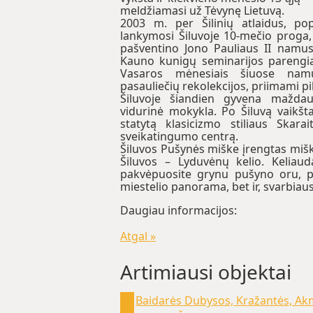
meldžiamasi už Tėvynę Lietuvą.
2003 m. per Šilinių atlaidus, pop
lankymosi Šiluvoje 10-mečio proga, 
pašventino Jono Pauliaus II namus
Kauno kunigų seminarijos parengia
Vasaros mėnesiais šiuose nam
pasauliečių rekolekcijos, priimami pi
Šiluvoje šiandien gyvena maždau
vidurinė mokykla. Po Šiluvą vaikšt
statytą klasicizmo stiliaus Skar
sveikatingumo centrą.
Šiluvos Pušynės miške įrengtas miško 
Šiluvos – Lyduvėnų kelio. Keliaud
pakvėpuosite grynu pušyno oru, pa
miestelio panorama, bet ir, svarbiaus
Daugiau informacijos:
Atgal »
Artimiausi objektai
Baidarės Dubysos, Kražantės, Ak