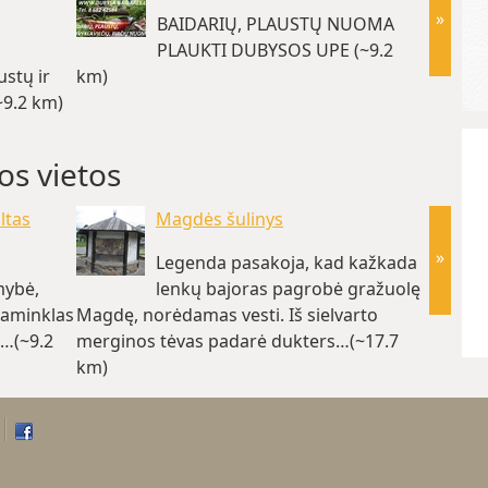
»
BAIDARIŲ, PLAUSTŲ NUOMA
,
PLAUKTI DUBYSOS UPE (~9.2
stų ir
km)
stovykl
~9.2 km)
861793
os vietos
ltas
Magdės šulinys
»
Legenda pasakoja, kad kažkada
mybė,
lenkų bajoras pagrobė gražuolę
paminklas
Magdę, norėdamas vesti. Iš sielvarto
ėmimo 
ų…(~9.2
merginos tėvas padarė dukters…(~17.7
1776 -
km)