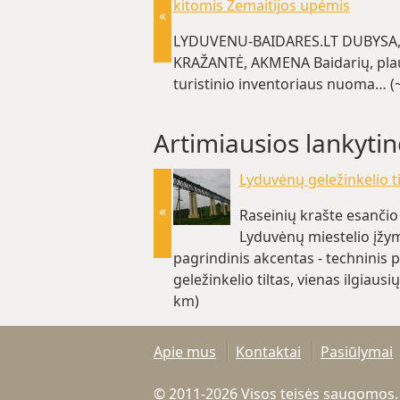
kitomis Žemaitijos upėmis
«
LYDUVENU-BAIDARES.LT DUBYSA
KRAŽANTĖ, AKMENA Baidarių, plau
turistinio inventoriaus nuoma… (
Artimiausios lankytin
Lyduvėnų geležinkelio ti
«
Raseinių krašte esančio
Lyduvėnų miestelio įžy
pagrindinis akcentas - techninis 
geležinkelio tiltas, vienas ilgiausi
km)
Apie mus
Kontaktai
Pasiūlymai
© 2011-2026 Visos teisės saugomos.