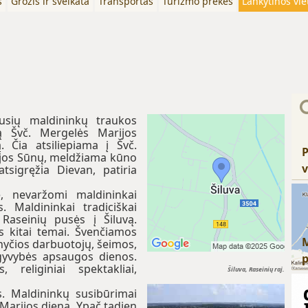
s
Grožis ir sveikata
Transportas
Turizmo prekės
Lankytinos vie
usių maldininkų traukos
sią Švč. Mergelės Marijos
. Čia atsiliepiama į Švč.
P
 jos Sūnų, meldžiama kūno
v
tsigręžia Dievan, patiria
ę, nevaržomi maldininkai
s. Maldininkai tradiciškai
Raseinių pusės į Šiluvą.
is kitai temai. Švenčiamos
nyčios darbuotojų, šeimos,
, gyvybės apsaugos dienos.
 religiniai spektakliai,
Šiluva, Raseinių raj.
s. Maldininkų susibūrimai
 Marijos dieną. Ypač tądien