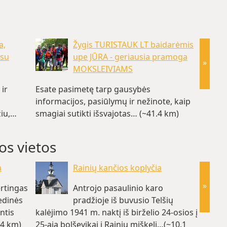
a,
Žygis TURISTAUK LT baidarėmis
 su
upe JŪRA - geriausia pramoga
»
MOKSLEIVIAMS
ir
Esate pasimetę tarp gausybės
informacijos, pasiūlymų ir nežinote, kaip
žiu,…
smagiai sutikti išsvajotas… (~41.4 km)
os vietos
a
Rainių kančios koplyčia
»
ertingas
Antrojo pasaulinio karo
edinės
pradžioje iš buvusio Telšių
ntis
kalėjimo 1941 m. naktį iš birželio 24-osios į
padavim
.4 km)
25-ąją bolševikai į Rainių miškelį…(~10.1
žemė. 