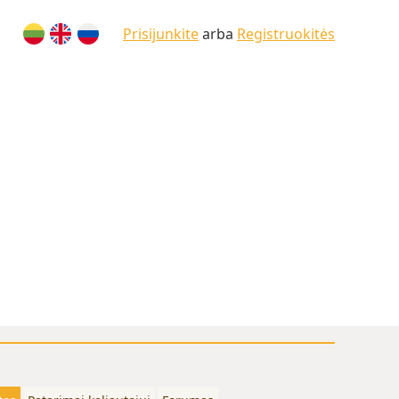
Prisijunkite
arba
Registruokitės