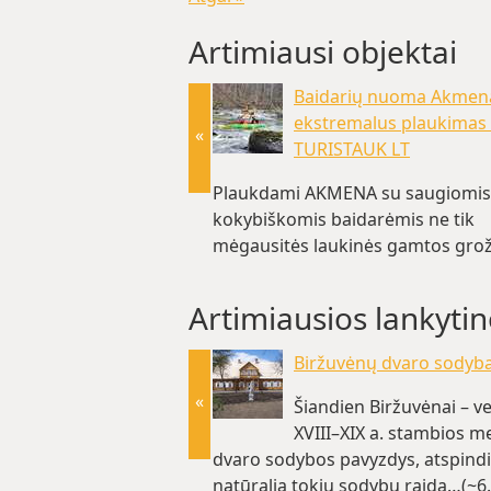
Artimiausi objektai
Baidarių nuoma Akmen
ekstremalus plaukimas
«
TURISTAUK LT
Plaukdami AKMENA su saugiomis 
kokybiškomis baidarėmis ne tik
mėgausitės laukinės gamtos gro
(~41.4 km)
Artimiausios lankytin
Biržuvėnų dvaro sodyb
«
Šiandien Biržuvėnai – v
XVIII–XIX a. stambios m
dvaro sodybos pavyzdys, atspindi
natūralią tokių sodybų raidą…(~6