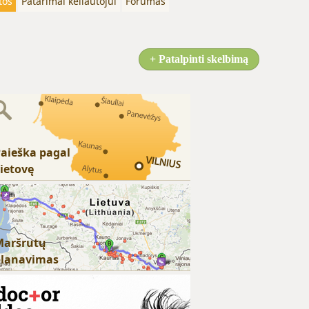
tos
Patarimai keliautojui
Forumas
+ Patalpinti skelbimą
aieška pagal
ietovę
Maršrutų
planavimas