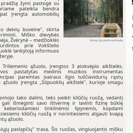
os pradžią žymi pastogė su
uriame pateikta bendra
 pat įrengta automobilių
o deivių buveine", skirta
priminti. Miško dievybės
ėja, Žvėrynė – medžioklės
Varnių reg. parko nuotrauka
urdintos prie Vokštelio
tuoklė lankytoją informuos
žeryje.
i Triliemenio ąžuolo, įrengtos 3 atokvėpio aikštelės.
lvos pastatytas medinis muzikos instrumentas
ncipas paremtas įvairaus ilgio tuščiavidurių rąstų
 ąžuolo įrengta „Sūpuoklių aikštelė", kurioje smagu
omojo tako dalimi, teks įveikti kliūčių ruožą, vedantį
 gali išmėginti savo ištvermę ir lavinti fizinę būklę
 keberiodamiesi tinklinėmis lipynėmis, kopdami
siesiems kliūčių ruožą ir norintiesiems atgauti kvapą
ntų ąžuolo.
ųjų paslapčių" trasa. Šis ruožas, vingiuojantis mišku