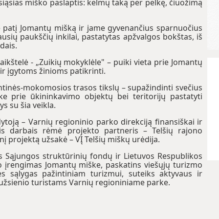
siąsias miško paslaptis: kelmų taką per pelkę, čiuožimą
e patį Jomantų mišką ir jame gyvenančius sparnuočius
iriausių paukščių inkilai, pastatytas apžvalgos bokštas, iš
dais.
kštelė - „Zuikių mokyklėle" – puiki vieta prie Jomantų
r įgytoms žinioms patikrinti.
tinės-mokomosios trasos tikslų – supažindinti svečius
 prie ūkininkavimo objektų bei teritorijų pastatyti
s su šia veikla.
toją – Varnių regioninio parko direkciją finansiškai ir
ais darbais rėmė projekto partneris – Telšių rajono
nį projektą užsakė – VĮ Telšių miškų urėdija.
 Sąjungos struktūrinių fondų ir Lietuvos Respublikos
 įrengimas Jomantų miške, paskatins viešųjų turizmo
 sąlygas pažintiniam turizmui, suteiks aktyvaus ir
 užsienio turistams Varnių regioniniame parke.