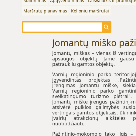
Maitinimas
Apgyvendinimas
Laisvalaikis ir pramogo
Maršrutų planavimas
Kelionių maršrutai
Jomantų miško paži
Jomantų miškas – vienas iš verting
apsaugos objektų. Jame gausu 
patrauklių gamtos objektų.
Varnių regioninio parko teritorijo
įgyvendintas projektas „Pažint
įrengimas Jomantų miške, siekia
Varnių regioninio parko gamtini
sveikatingumo turizmo plėtrai".
Jomantų miške įrengus pažintinį-m
atsivėrė puikios galimybės susipa
vertingais gamtos objektais, ūkinin
įvairių atrakcionų aikštelės p
nuobodžiauti.
Pažintinio-mokomojo tako ilgis – 