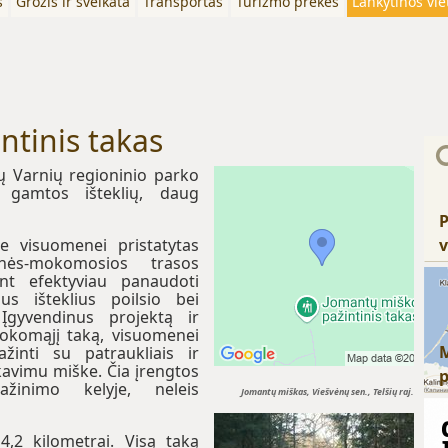
s
Grožis ir sveikata
Transportas
Turizmo prekės
Lankytinos vie
ntinis takas
ų Varnių regioninio parko
gamtos išteklių, daug
P
je visuomenei pristatytas
v
inės-mokomosios trasos
nt efektyviau panaudoti
us išteklius poilsio bei
 Įgyvendinus projektą ir
okomąjį taką, visuomenei
žinti su patraukliais ir
kavimu miške. Čia įrengtos
ažinimo kelyje, neleis
Jomantų miškas, Viešvėnų sen., Telšių raj.
4,2 kilometrai. Visą taką