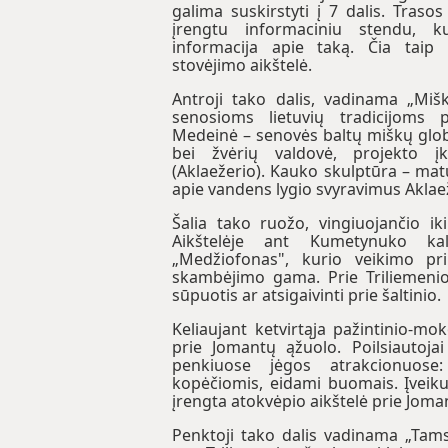
galima suskirstyti į 7 dalis. Tras
įrengtu informaciniu stendu, k
informacija apie taką. Čia taip
stovėjimo aikštelė.
Antroji tako dalis, vadinama „Mišk
senosioms lietuvių tradicijoms 
Medeinė – senovės baltų miškų glob
bei žvėrių valdovė, projekto įk
(Aklaežerio). Kauko skulptūra – ma
apie vandens lygio svyravimus Aklae
Šalia tako ruožo, vingiuojančio ik
Aikštelėje ant Kumetynuko ka
„Medžiofonas", kurio veikimo pri
skambėjimo gama. Prie Triliemenio
sūpuotis ar atsigaivinti prie šaltinio.
Keliaujant ketvirtąja pažintinio-mok
prie Jomantų ąžuolo. Poilsiautojai
penkiuose jėgos atrakcionuose:
kopėčiomis, eidami buomais. Įveiku
įrengta atokvėpio aikštelė prie Joma
Penktoji tako dalis vadinama „Tamsi