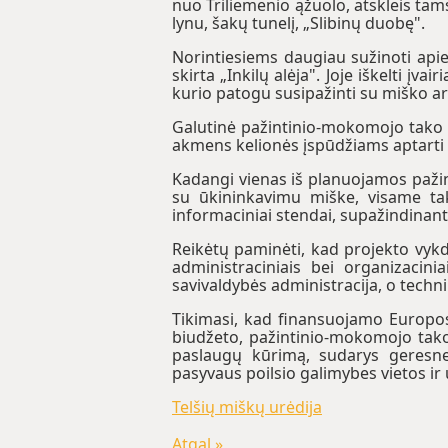
nuo Triliemenio ąžuolo, atskleis tam
lynu, šakų tunelį, „Slibinų duobę".
Norintiesiems daugiau sužinoti api
skirta „Inkilų alėja". Joje iškelti įva
kurio patogu susipažinti su miško ar
Galutinė pažintinio-mokomojo tako ai
akmens kelionės įspūdžiams aptarti i
Kadangi vienas iš planuojamos pažin
su ūkininkavimu miške, visame take
informaciniai stendai, supažindinanty
Reikėtų paminėti, kad projekto vykdy
administraciniais bei organizacini
savivaldybės administracija, o techni
Tikimasi, kad finansuojamo Europos
biudžeto, pažintinio-mokomojo tako
paslaugų kūrimą, sudarys geresnes
pasyvaus poilsio galimybes vietos ir
Telšių miškų urėdija
Atgal »