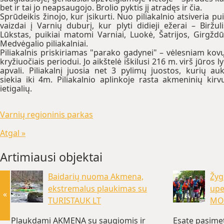
bet ir tai jo neapsaugojo. Brolio pyktis jį atradęs ir čia.
Sprūdeikis žinojo, kur įsikurti. Nuo piliakalnio atsiveria pu
vaizdai į Varnių duburį, kur plyti didieji ežerai – Biržuli
Lūkstas, puikiai matomi Varniai, Luokė, Šatrijos, Girgždū
Medvėgalio piliakalniai.
Piliakalnis priskiriamas "parako gadynei" – vėlesniam kov
kryžiuočiais periodui. Jo aikštelė iškilusi 216 m. virš jūros ly
apvali. Piliakalnį juosia net 3 pylimų juostos, kurių auk
siekia iki 4m. Piliakalnio aplinkoje rasta akmeninių kirv
ietigalių.
Varnių regioninis parkas
Atgal »
Artimiausi objektai
Baidarių nuoma Akmena,
Žyg
ekstremalus plaukimas su
upe
«
TURISTAUK LT
MO
Plaukdami AKMENA su saugiomis ir
Esate pasime