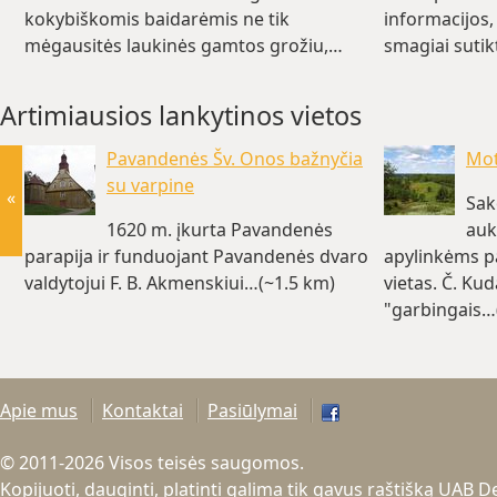
kokybiškomis baidarėmis ne tik
informacijos,
mėgausitės laukinės gamtos grožiu,…
smagiai sutik
(~33.9 km)
Artimiausios lankytinos vietos
Pavandenės Šv. Onos bažnyčia
Mot
su varpine
«
Sak
1620 m. įkurta Pavandenės
auk
parapija ir funduojant Pavandenės dvaro
apylinkėms p
valdytojui F. B. Akmenskiui…(~1.5 km)
vietas. Č. Ku
"garbingais…
Apie mus
Kontaktai
Pasiūlymai
© 2011-2026 Visos teisės saugomos.
Kopijuoti, dauginti, platinti galima tik gavus raštišką UAB 