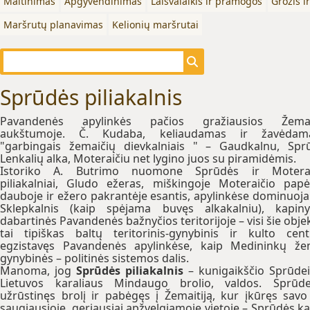
Maitinimas
Apgyvendinimas
Laisvalaikis ir pramogos
Grožis i
Maršrutų planavimas
Kelionių maršrutai
Sprūdės piliakalnis
Pavandenės apylinkės pačios gražiausios Žemai
aukštumoje. Č. Kudaba, keliaudamas ir žavėdama
"garbingais žemaičių dievkalniais " – Gaudkalnu, Spr
Lenkalių alka, Moteraičiu net lygino juos su piramidėmis.
Istoriko A. Butrimo nuomone Sprūdės ir Moterai
piliakalniai, Gludo ežeras, miškingoje Moteraičio pap
dauboje ir ežero pakrantėje esantis, apylinkėse dominuoja
Sklepkalnis (kaip spėjama buvęs alkakalniu), kapin
dabartinės Pavandenės bažnyčios teritorijoje – visi šie objek
tai tipiškas baltų teritorinis-gynybinis ir kulto cent
egzistavęs Pavandenės apylinkėse, kaip Medininkų ž
gynybinės – politinės sistemos dalis.
Manoma, jog
Sprūdės piliakalnis
– kunigaikščio Sprūdei
Lietuvos karaliaus Mindaugo brolio, valdos. Sprūde
užrūstinęs brolį ir pabėgęs į Žemaitiją, kur įkūręs savo 
saugiausioje, geriausiai apžvelgiamoje vietoje – Sprūdės ka