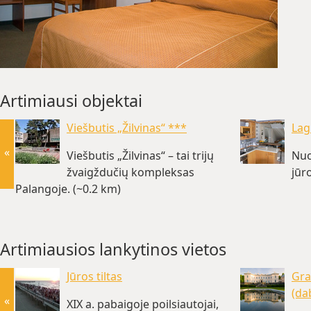
Artimiausi objektai
Viešbutis „Žilvinas“ ***
Lag
«
Viešbutis „Žilvinas“ – tai trijų
Nuo
žvaigždučių kompleksas
jūr
Palangoje. (~0.2 km)
Artimiausios lankytinos vietos
Jūros tiltas
Gra
(da
«
XIX a. pabaigoje poilsiautojai,