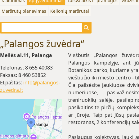
Maitinimas
Apgyvendinimas
Laisvalaikis ir pramogos
Grožis i
Maršrutų planavimas
Kelionių maršrutai
„Palangos žuvėdra“
Meilės al.11, Palanga
Viešbutis „Palangos žuvėdr
Palangos kampelyje, ant jū
Telefonas: 8 655 40083
Botanikos parko, kuriame yra
Faksas: 8 460 53852
viešbučio iki miesto centro - t
El.paštas:
info@palangos-
Čia pailsėsite jaukiuose dvi
zuvedra.lt
numeriuose, pasivažinėsit
treniruoklių salėje, pasilep
pasikaitinsite pirčių komplek
ar jūroje. Taip pat Jūsų pasl
restoranas, 2 konferencijų sal
Paslaugus kolektyvas, jauki a