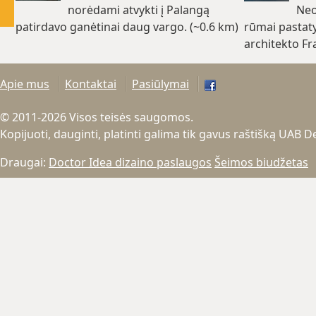
norėdami atvykti į Palangą
Neo
patirdavo ganėtinai daug vargo. (~0.6 km)
rūmai pastaty
architekto F
Apie mus
Kontaktai
Pasiūlymai
© 2011-2026 Visos teisės saugomos.
Kopijuoti, dauginti, platinti galima tik gavus raštišką UAB 
Draugai:
Doctor Idea dizaino paslaugos
Šeimos biudžetas