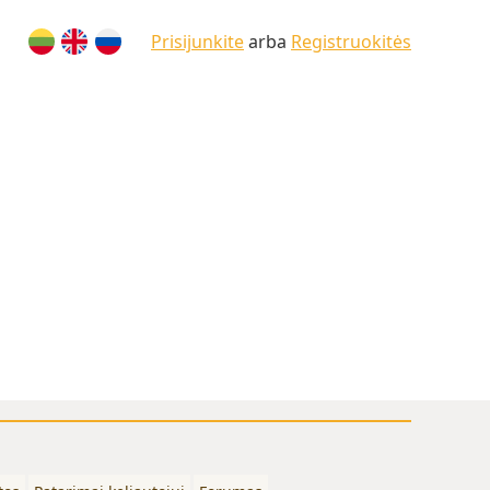
Prisijunkite
arba
Registruokitės