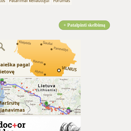
tos
Patarimai keliautojui
Forumas
+ Patalpinti skelbimą
aieška pagal
ietovę
Maršrutų
planavimas