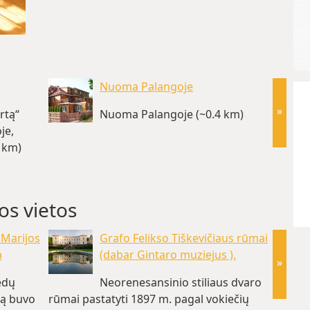
Nuoma Palangoje
»
rtą“
Nuoma Palangoje (~0.4 km)
je,
1 km)
įrengta
Palang
os vietos
 Marijos
Grafo Felikso Tiškevičiaus rūmai
a
(dabar Gintaro muziejus ).
»
edų
Neorenesansinio stiliaus dvaro
tą buvo
rūmai pastatyti 1897 m. pagal vokiečių
tvarko