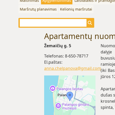
Maitinimas
Apgyvendinimas
Laisvalaikis ir pramogo
Maršrutų planavimas
Kelionių maršrutai
Apartamentų nuom
Žemaičių g. 5
Nuomoj
dalyje
Telefonas: 8-650-78717
buvusi
El.paštas:
ramioje
anna.chelpanova@gmail.com
(iki Ba
jūros 1
Aparta
dušas s
krosnel
spinta,