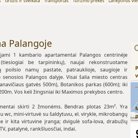
s
Grožis ir sveikata
Transportas
Turizmo prekės
Lankytinos vie
a Palangoje
ami 1 kambario apartamentai Palangos centrinėje
 (tiesiogiai be tarpininkų), naujai rekonstruotame
P
ų poilsio namų pastate, patrauklioje, saugioje ir
v
 senosios Palangos dalyje. Visai šalia miesto centras
sanavičiaus gatvės 500m), Botanikos parkas (600m); iki
200m. Vos keli žingsniai iki Maximos prekybos centro.
mentai skirti 2 žmonėms. Bendras plotas 23m². Yra
u wc, mini-virtuvė su šaldytuvu, el. virykle, mikrobangų
e ir kita virtuvine įranga; dvigulė sofa-lova, drabužių
 TV, patalynė, rankšluosčiai, indai.