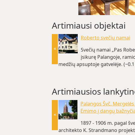
Artimiausi objektai
Roberto svečių namai
«
Svečių namai „Pas Robe
įsikurę Palangoje, ramio
medžių apsuptoje gatvelėje. (~0.
Artimiausios lankytin
Palangos Švč. Mergelės
Ėmimo į dangų bažnyči
«
1897 - 1906 m. pagal šv
architekto K. Strandmano projek