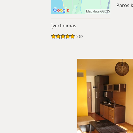
Paros k
Įvertinimas
5 (2)