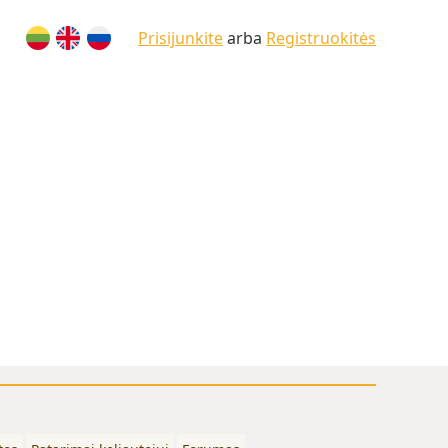
Prisijunkite
arba
Registruokitės