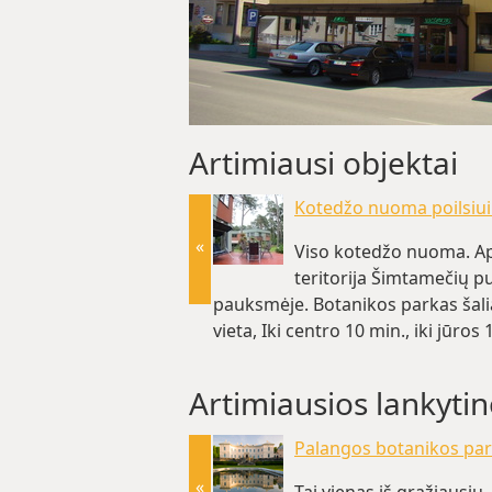
Artimiausi objektai
Kotedžo nuoma poilsiui
«
Viso kotedžo nuoma. Ap
teritorija Šimtamečių p
pauksmėje. Botanikos parkas šali
vieta, Iki centro 10 min., iki jūros 
(~0.3 km)
Artimiausios lankytin
Palangos botanikos pa
«