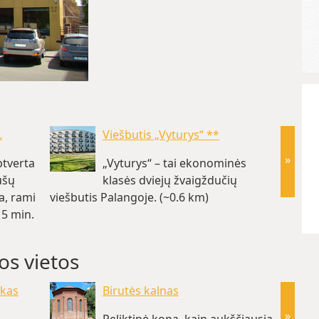
.
Viešbutis „Vyturys“ **
»
tverta
„Vyturys“ – tai ekonominės
ušų
klasės dviejų žvaigždučių
a, rami
viešbutis Palangoje. (~0.6 km)
triukš
15 min.
aparta
os vietos
rkas
Birutės kalnas
»