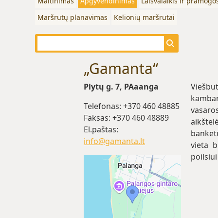
Maitinimas
Apgyvendinimas
Laisvalaikis ir pramogo
Maršrutų planavimas
Kelionių maršrutai
„Gamanta“
Plytų g. 7, PAaanga
Viešbu
kambar
Telefonas: +370 460 48885
vasaro
Faksas: +370 460 48889
aikštel
El.paštas:
banketu
info@gamanta.lt
vieta 
poilsiu