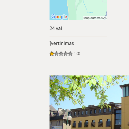
24 val
Įvertinimas
1 (2)