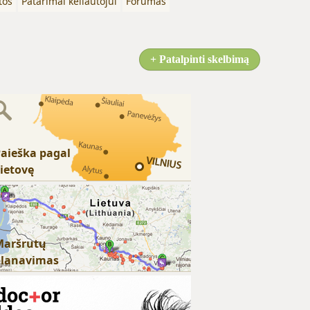
tos
Patarimai keliautojui
Forumas
+ Patalpinti skelbimą
aieška pagal
ietovę
Maršrutų
planavimas