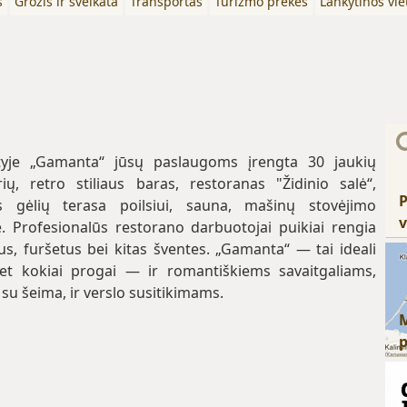
s
Grožis ir sveikata
Transportas
Turizmo prekės
Lankytinos vie
tyje „Gamanta“ jūsų paslaugoms įrengta 30 jaukių
ių, retro stiliaus baras, restoranas "Židinio salė“,
P
s gėlių terasa poilsiui, sauna, mašinų stovėjimo
v
ė. Profesionalūs restorano darbuotojai puikiai rengia
s, furšetus bei kitas šventes. „Gamanta“ — tai ideali
bet kokiai progai — ir romantiškiems savaitgaliams,
i su šeima, ir verslo susitikimams.