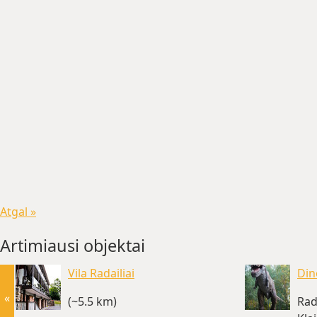
Atgal »
Artimiausi objektai
Vila Radailiai
Din
«
(~5.5 km)
Rad