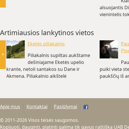
Kla
alsuojantis D
vienintelis to
km)
Artimiausios lankytinos vietos
Eketės piliakalnis
Pau
Plo
«
Piliakalnis supiltas aukštame
dešiniajame Eketės upelio
Pau
krante, netoli santakos su Dane ir
puiki vieta s
Akmena. Piliakalnio aikštelė
paukščių iš ar
netaisyklingos…(~4.6 km)
Apie mus
Kontaktai
Pasiūlymai
© 2011-2026 Visos teisės saugomos.
Kopijuoti, dauginti, platinti galima tik gavus raštišką UAB 