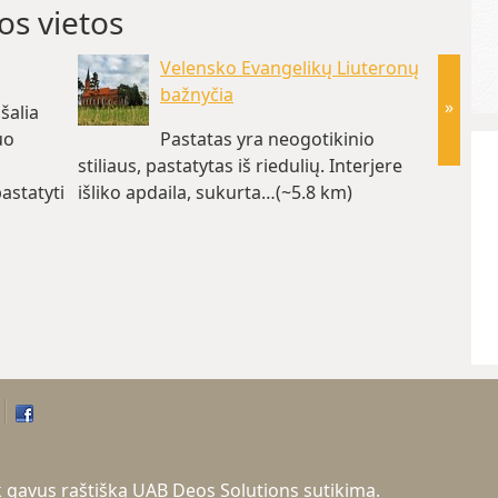
os vietos
Velensko Evangelikų Liuteronų
bažnyčia
»
šalia
uo
Pastatas yra neogotikinio
stiliaus, pastatytas iš riedulių. Interjere
dienos 
astatyti
išliko apdaila, sukurta…(~5.8 km)
estrada
tik gavus raštišką UAB Deos Solutions sutikimą.