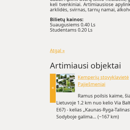
keli tvenkiniai. Artimiausiose apylin
arklidės, svirnas, tarnų namai, alkoholi
Bilietų kainos:
Suaugusiems 0.40 Ls
Studentams 0.20 Ls
Atgal »
Artimiausi objektai
Kemperių stovyklavietė
Pajiešmeniai
«
Ramus poilsis kaime, ši
Lietuvoje 1.2 km nuo kelio Via Balt
E67) - kelias „Kaunas-Ryga-Talinas
Sodyboje galima… (~167 km)