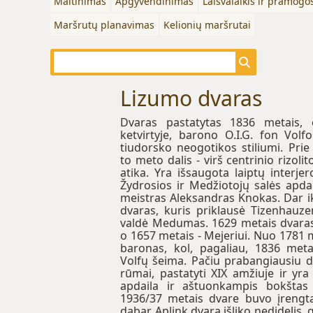
Maitinimas
Apgyvendinimas
Laisvalaikis ir pramogo
Maršrutų planavimas
Kelionių maršrutai
Lizumo dvaras
Dvaras pastatytas 1836 metais,
ketvirtyje, barono O.I.G. fon Volf
tiudorsko neogotikos stiliumi. Prie
to meto dalis - virš centrinio rizol
atika. Yra išsaugota laiptų interjer
Žydrosios ir Medžiotojų salės apdai
meistras Aleksandras Knokas. Dar i
dvaras, kuris priklausė Tizenhauzen
valdė Medumas. 1629 metais dvaras 
o 1657 metais - Mejeriui. Nuo 1781
baronas, kol, pagaliau, 1836 meta
Volfų šeima. Pačiu prabangiausiu d
rūmai, pastatyti XIX amžiuje ir yra 
apdaila ir aštuonkampis bokštas y
1936/37 metais dvare buvo įrengta
dabar. Aplink dvarą išliko nedidelis,