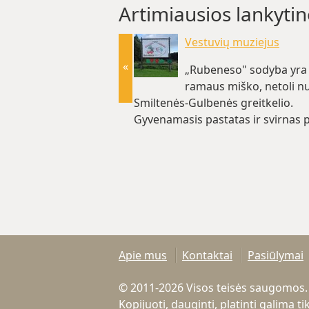
Artimiausios lankytin
Vestuvių muziejus
«
„Rubeneso" sodyba yra 
ramaus miško, netoli n
Smiltenės-Gulbenės greitkelio.
Gyvenamasis pastatas ir svirnas p
1869…(~4.2 km)
Apie mus
Kontaktai
Pasiūlymai
© 2011-2026 Visos teisės saugomos.
Kopijuoti, dauginti, platinti galima 