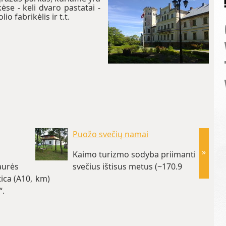
kėse - keli dvaro pastatai -
o fabrikėlis ir t.t.
Puožo svečių namai
»
Kaimo turizmo sodyba priimanti
aurės
svečius ištisus metus (~170.9
ica (A10,
km)
tai Jūs
“.
kiekvie
(~171.