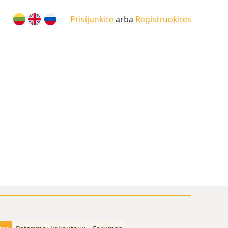
Prisijunkite
arba
Registruokitės