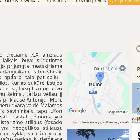
s
Grožis ir sveikata
Transportas
Turizmo prekės
Lankytinos vie
 o trečiame XIX amžiaus
o laikais, buvo sugotintas
 jo prijungta neatskiriama
P
ito daugiakampis bokštas ir
v
o apdaila, taip pat salių -
los, kurias sukūrė Estijos
ki lenkų laikų Lizume buvo
ų šeimai, tačiau vėliau jį
priklausė Antonijui Mori,
 metų dvarą valdė Malamos
is savininkais tapo Ufon
varo pastatu, žinoma, yra
istorizmo stiliaus (fasado
„Pils", Lizums parapija, Gulbene raj., Latvija
ra neogotikos stiliaus).
 mokykla, kuri čia yra ir
 gražus parkas, kuriame yra