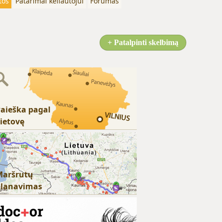
tos
Patarimai keliautojui
Forumas
+ Patalpinti skelbimą
aieška pagal
ietovę
Maršrutų
planavimas