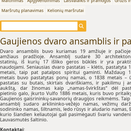
Maitinimas
Apgyvendinimas
Laisvalaikis ir pramogos
Grožis i
Maršrutų planavimas
Kelionių maršrutai
Gaujienos dvaro ansamblis ir p
Dvaro ansamblis buvo kuriamas 19 amžiuje ir pačioj
amžiaus pradžioje. Ansamblį sudarė 30 architekton
statinių, iš kurių 17 išliko geros būklės ir yra prakti
naudojami. Seniausias dvaro pastatas – klėtis, pastatyta 
metais, taip pat patalpos spiritui gaminti. Maždaug 
metais buvo pastatytas ponų namas, o 1838 metais – 
pastatas su butais, skirtais dvariškiams, ir pakilimu į a
aukštą, dar žinomas kaip „namas-švirkštas“ dėl pas
pietinio galo, įkurto Vulfo 1886 metais, kuris buvo pritaik
Gaujienos gaisrininkų-savanorių draugijos reikmėms. Taip
ansamblį sudaro arklininko-vežėjo namas, vežimų darž
sodininko namas, šiltnamis, ledo rūsys ir aludario namas, š
kurio šiandien keliautojai gali pasimėgauti švariu vandeni
Lauvasmutės šaltinio.
Kontaktai
: