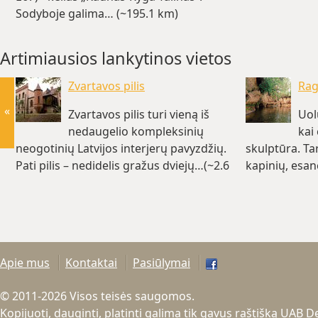
Sodyboje galima… (~195.1 km)
Artimiausios lankytinos vietos
Zvartavos pilis
Rag
«
Zvartavos pilis turi vieną iš
Uol
nedaugelio kompleksinių
kai
neogotinių Latvijos interjerų pavyzdžių.
skulptūra. Ta
Pati pilis – nedidelis gražus dviejų…(~2.6
kapinių, esan
km)
Apie mus
Kontaktai
Pasiūlymai
© 2011-2026 Visos teisės saugomos.
Kopijuoti, dauginti, platinti galima tik gavus raštišką UAB 