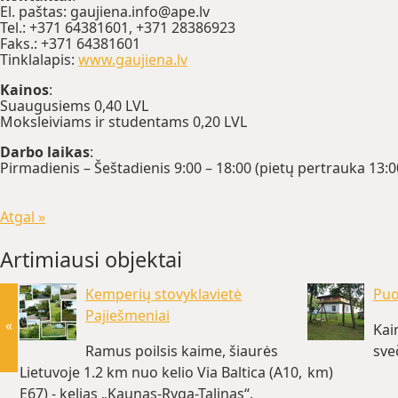
Еl. paštas: gaujiena.info@ape.lv
Теl.: +371 64381601, +371 28386923
Faks.: +371 64381601
Tinklalapis:
www.gaujiena.lv
Kainos
:
Suaugusiems 0,40 LVL
Moksleiviams ir studentams 0,20 LVL
Darbo laikas
:
Pirmadienis – Šeštadienis 9:00 – 18:00 (pietų pertrauka 13:0
Atgal »
Artimiausi objektai
Kemperių stovyklavietė
Puo
Pajiešmeniai
«
Kai
Ramus poilsis kaime, šiaurės
sve
Lietuvoje 1.2 km nuo kelio Via Baltica (A10,
km)
E67) - kelias „Kaunas-Ryga-Talinas“.