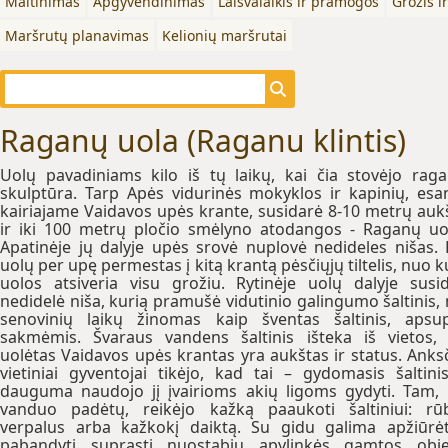
Maitinimas
Apgyvendinimas
Laisvalaikis ir pramogos
Grožis i
Maršrutų planavimas
Kelionių maršrutai
Raganų uola (Raganu klintis)
Uolų pavadiniams kilo iš tų laikų, kai čia stovėjo rag
skulptūra. Tarp Apės vidurinės mokyklos ir kapinių, esa
kairiajame Vaidavos upės krante, susidarė 8-10 metrų auk
ir iki 100 metrų pločio smėlyno atodangos - Raganų uo
Apatinėje jų dalyje upės srovė nuplovė nedideles nišas. 
uolų per upę permestas į kitą krantą pėsčiųjų tiltelis, nuo k
uolos atsiveria visu grožiu. Rytinėje uolų dalyje susi
nedidelė niša, kurią pramušė vidutinio galingumo šaltinis,
senovinių laikų žinomas kaip šventas šaltinis, apsu
sakmėmis. Švaraus vandens šaltinis išteka iš vietos,
uolėtas Vaidavos upės krantas yra aukštas ir status. Anks
vietiniai gyventojai tikėjo, kad tai – gydomasis šaltinis
dauguma naudojo jį įvairioms akių ligoms gydyti. Tam,
vanduo padėtų, reikėjo kažką paaukoti šaltiniui: rū
verpalus arba kažkokį daiktą. Su gidu galima apžiūrėt
pabandyti suprasti nuostabių apylinkės gamtos obj