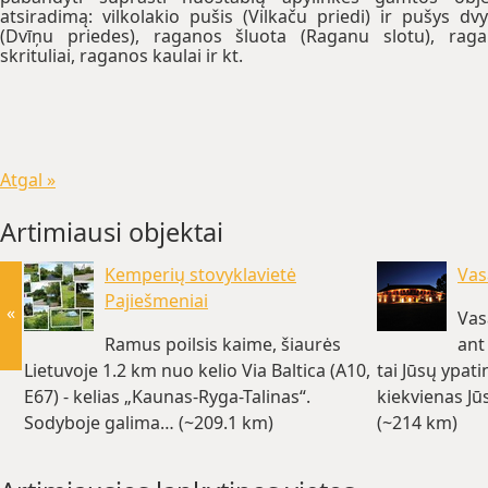
atsiradimą: vilkolakio pušis (Vilkaču priedi) ir pušys dv
(Dvīņu priedes), raganos šluota (Raganu slotu), rag
skrituliai, raganos kaulai ir kt.
Atgal »
Artimiausi objektai
Kemperių stovyklavietė
Vas
Pajiešmeniai
«
Vas
Ramus poilsis kaime, šiaurės
ant
Lietuvoje 1.2 km nuo kelio Via Baltica (A10,
tai Jūsų ypati
E67) - kelias „Kaunas-Ryga-Talinas“.
kiekvienas Jū
Sodyboje galima… (~209.1 km)
(~214 km)