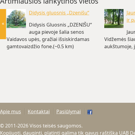
Artimiausios lankytinos vietos
Didysis gluosnis „Dzenišu“
Jau
ir 
«
Didysis Gluosnis „DZENIŠU“
auga pievoje šalia senos
Jau
Vaidavos upės, gražiai išsiskirdamas
Vidžemės šia
gamtovaizdžio fone.(~0.5 km)
aukštumoje, j
Apie mus
Kontaktai
Pasiūlymai
© 2011-2026 Visos teisės saugomos.
Kopijuoti, dauginti, platinti galima tik gavus raštišką UAB 