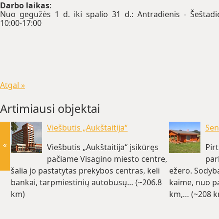
Darbo laikas
:
Nuo gegužės 1 d. iki spalio 31 d.: Antradienis - Šeštadi
10:00-17:00
Atgal »
Artimiausi objektai
Viešbutis „Aukštaitija“
Seno
«
Viešbutis „Aukštaitija“ įsikūręs
Pir
pačiame Visagino miesto centre,
par
šalia jo pastatytas prekybos centras, keli
ežero. Sodyba
bankai, tarpmiestinių autobusų… (~206.8
kaime, nuo pa
km)
km,… (~208 k