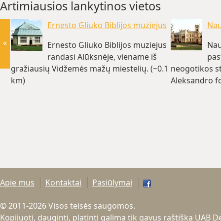
Artimiausios lankytinos vietos
Ernesto Gliuko Biblijos muziejus
Nau
«
Ernesto Gliuko Biblijos muziejus
Nau
randasi Alūksnėje, viename iš
pas
gražiausių Vidžemės mažų miestelių. (~0.1
neogotikos st
km)
Aleksandro f
km)
Apie mus
Kontaktai
Pasiūlymai
© 2011-2026 Visos teisės saugomos.
Kopijuoti, dauginti, platinti galima tik gavus raštišką UAB 