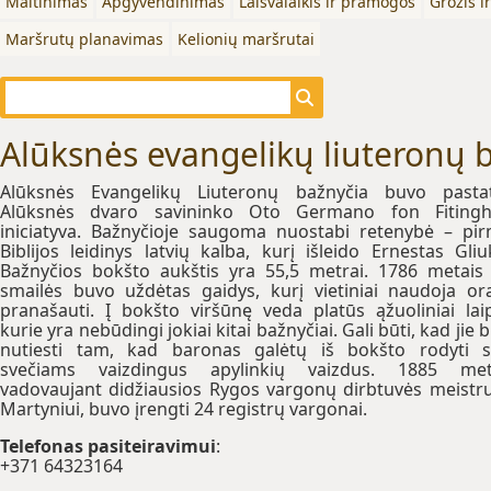
Maitinimas
Apgyvendinimas
Laisvalaikis ir pramogos
Grožis i
Maršrutų planavimas
Kelionių maršrutai
Alūksnės evangelikų liuteronų 
Alūksnės Evangelikų Liuteronų bažnyčia buvo pasta
Alūksnės dvaro savininko Oto Germano fon Fitingh
iniciatyva. Bažnyčioje saugoma nuostabi retenybė – pi
Biblijos leidinys latvių kalba, kurį išleido Ernestas Gliu
Bažnyčios bokšto aukštis yra 55,5 metrai. 1786 metais
smailės buvo uždėtas gaidys, kurį vietiniai naudoja o
pranašauti. Į bokšto viršūnę veda platūs ąžuoliniai laip
kurie yra nebūdingi jokiai kitai bažnyčiai. Gali būti, kad jie 
nutiesti tam, kad baronas galėtų iš bokšto rodyti 
svečiams vaizdingus apylinkių vaizdus. 1885 meta
vadovaujant didžiausios Rygos vargonų dirbtuvės meistru
Martyniui, buvo įrengti 24 registrų vargonai.
Теlefonas pasiteiravimui
:
+371 64323164