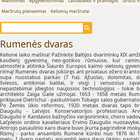
Maitinimas
Apgyvendinimas
Laisvalaikis ir pramogos
Grožis i
Maršrutų planavimas
Kelionių maršrutai
Rumenės dvaras
Kelionė laiko mašina! Pažinkite Baltijos dvarininkų XIX amž
kasdienį gyvenimą neo-gotikos rūmuose, kur ramina
atmosfera atitinka Šiaurės Europos kaimo vietovių gyve
ritmą! Rumenės dvaras įsikūręs ant privataus ežero kranto i
supa nuostabus parkas (7 ha). Ąžuolas, dolomitas, 
šviesos, antikiniai baldai, ir visgi į senuosius sąv
nepastebimai įdiegtos naujosios technologijos - tokie 
architekto Zaiga Gaile užmojai. 1653 - 1658 metais Ru
priklausė Dietrichui - paskutiniam Tobago salos gubernator
Po Žemės ūkio reformos, 1920 metais dvaras tapo br
Daugulių - Latvijos Konservatorijos profesoriaus Ar
Daugulio ir Kandavos bažnyčios vargonininko, choro vadov
Lačplesio ordino kavalieriaus Ervino Daugulio nuosavybe
Antrojo pasaulinio karo dvare buvo įkurta pagrindinė moky
Rūmų - parko ansamblis Rumenė kūrėsi nuo 1876 iki 
metų. Į dvaro pastatų ansamblį įeina daug ūkinių pastatų