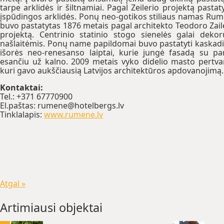
tarpe arklidės ir šiltnamiai. Pagal Zeilerio projektą pastat
įspūdingos arklidės. Ponų neo-gotikos stiliaus namas Ru
buvo pastatytas 1876 metais pagal architekto Teodoro Zail
projektą. Centrinio statinio stogo sienelės galai dekor
našlaitėmis. Ponų name papildomai buvo pastatyti kaskadi
išorės neo-renesanso laiptai, kurie jungė fasadą su pa
esančiu už kalno. 2009 metais vyko didelio masto pertva
kuri gavo aukščiausią Latvijos architektūros apdovanojimą.
Kontaktai:
Tel.: +371 67770900
El.paštas: rumene@hotelbergs.lv
Tinklalapis:
www.rumene.lv
Atgal »
Artimiausi objektai