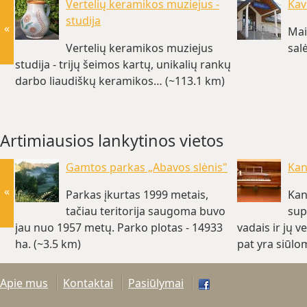
Vertelių keramikos muziejus -
Kav
studija
«
Mai
Vertelių keramikos muziejus
sal
studija - trijų šeimos kartų, unikalių rankų
darbo liaudiškų keramikos… (~113.1 km)
Artimiausios lankytinos vietos
Gamtos parkas „Abavos slėnis"
Kan
«
Parkas įkurtas 1999 metais,
Kan
tačiau teritorija saugoma buvo
sup
jau nuo 1957 metų. Parko plotas - 14933
vadais ir jų 
ha. (~3.5 km)
pat yra siūl
Apie mus
Kontaktai
Pasiūlymai