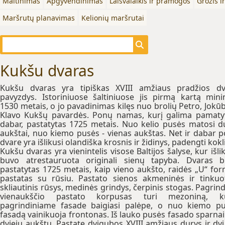
Maitinimas
Apgyvendinimas
Laisvalaikis ir pramogos
Grožis i
Maršrutų planavimas
Kelionių maršrutai
Kukšu dvaras
Kukšu dvaras yra tipiškas XVIII amžiaus pradžios d
pavyzdys. Istoriniuose šaltiniuose jis pirmą kartą min
1530 metais, o jo pavadinimas kilęs nuo brolių Petro, Jokūb
Klavo Kukšų pavardės. Ponų namas, kurį galima pamatyt
dabar, pastatytas 1725 metais. Nuo kelio pusės matosi d
aukštai, nuo kiemo pusės - vienas aukštas. Net ir dabar 
dvare yra išlikusi olandiška krosnis ir židinys, padengti kokli
Kukšu dvaras yra vienintelis visose Baltijos šalyse, kur išlik
buvo atrestauruota originali sienų tapyba. Dvaras 
pastatytas 1725 metais, kaip vieno aukšto, raidės „U“ fo
pastatas su rūsiu. Pastato sienos akmeninės ir tinkuo
skliautinis rūsys, medinės grindys, čerpinis stogas. Pagrind
vienaukščio pastato korpusas turi mezoniną, ku
pagrindiniame fasade baigiasi palėpe, o nuo kiemo p
fasadą vainikuoja frontonas. Iš lauko pusės fasado sparnai
dviejų aukštų. Pastate dvigubos XVIII amžiaus durys ir dvi