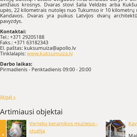
amžiaus krosnys. Dvaras stovi šalia Veldzės arba Kukš
upės, 22 kilometrais nutolęs nuo Tukumso ir 10 kilometrų
Kandavos. Dvaras yra puikus Latvijos dvarų architekt
pavyzdys.
Kontaktai:
Tel.: +371 29205188
Faks.: +371 63182343
El. paštas: kuksumuiza@apollo.lv
Tinklalapis:
www.kuksumuiza.lv
Darbo laikas:
Pirmadienis - Penktadienis 09:00 - 20:00
Atgal »
Artimiausi objektai
Vertelių keramikos muziejus -
Kav
studija
«
Mai