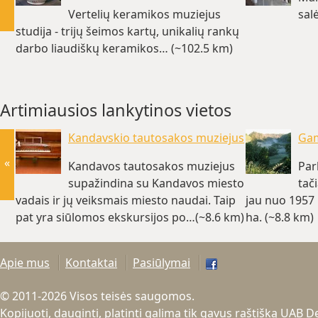
Vertelių keramikos muziejus
sal
studija - trijų šeimos kartų, unikalių rankų
darbo liaudiškų keramikos… (~102.5 km)
Artimiausios lankytinos vietos
Kandavskio tautosakos muziejus
Gam
«
Kandavos tautosakos muziejus
Par
supažindina su Kandavos miesto
tač
vadais ir jų veiksmais miesto naudai. Taip
jau nuo 1957 
pat yra siūlomos ekskursijos po…(~8.6 km)
ha. (~8.8 km)
Apie mus
Kontaktai
Pasiūlymai
© 2011-2026 Visos teisės saugomos.
Kopijuoti, dauginti, platinti galima tik gavus raštišką UAB 