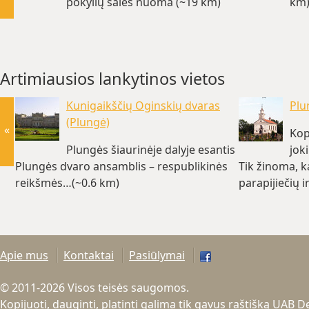
pokylių salės nuoma (~19 km)
km
Artimiausios lankytinos vietos
Kunigaikščių Oginskių dvaras
Plu
(Plungė)
«
Kop
Plungės šiaurinėje dalyje esantis
jok
Plungės dvaro ansamblis – respublikinės
Tik žinoma, k
reikšmės…(~0.6 km)
parapijiečių 
Apie mus
Kontaktai
Pasiūlymai
© 2011-2026 Visos teisės saugomos.
Kopijuoti, dauginti, platinti galima tik gavus raštišką UAB 