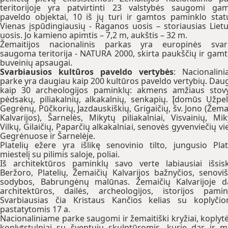
teritorijoje yra patvirtinti 23 valstybės saugomi ga
paveldo objektai, 10 iš jų turi ir gamtos paminklo stat
Vienas įspūdingiausių - Raganos uosis – storiausias Liet
uosis. Jo kamieno apimtis – 7,2 m, aukštis – 32 m.
Žemaitijos nacionalinis parkas yra europinės svar
saugoma teritorija - NATURA 2000, skirta paukščių ir gamt
buveinių apsaugai.
Svarbiausios kultūros paveldo vertybės
: Nacionalin
parke yra daugiau kaip 200 kultūros paveldo vertybių. Dau
kaip 30 archeologijos paminklų: akmens amžiaus stov
pėdsakų, piliakalnių, alkakalnių, senkapių. Įdomūs Užpel
Gegrėnų, Pūčkorių, Jazdauskiškių, Grigaičių, šv. Jono (Žema
Kalvarijos), Šarnelės, Mikytų piliakalniai, Visvainių, Mik
Vilkų, Gilaičių, Paparčių alkakalniai, senovės gyvenviečių vi
Gegrėnuose ir Šarnelėje.
Platelių ežere yra išlikę senovinio tilto, jungusio Plat
miestelį su pilimis saloje, poliai.
Iš architektūros paminklų savo verte labiausiai išsisk
Beržoro, Platelių, Žemaičių Kalvarijos bažnyčios, senovi
sodybos, Babrungėnų malūnas. Žemaičių Kalvarijoje 
architektūros, dailės, archeologijos, istorijos pamin
Svarbiausias čia Kristaus Kančios kelias su koplyčio
pastatytomis 17 a.
Nacionaliniame parke saugomi ir žemaitiški kryžiai, koplytė
koplytstulpiai su šventųjų skulptūromis, kurie dar ir 