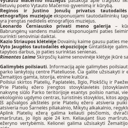
Vytauto Mačernio muziejus
pasakoja apie tragiško li
lietuvių poeto Vytauto Mačernio gyvenimą ir kūrybą.
Reginos ir Justino Jonušų privatus tautodailės
etnografijos muziejuje
eksponuojami tautodailininkų tapy
yra įrengtas nedidelis etnografijos muziejus.
Leonardo Černiausko privati meno galerija
– kūry
Babrungėnų vandens malūne eksponuojami paties šeimini
surinkti senoviniai daiktai.
Kazio Striaupos klėtelėje
Dovainių kaime gausu paties mei
Vyto Jaugėlos tautodailės ekpozicijoje
Gintališkėje gali
tapybos darbus, jo paties surinktas senienas.
Rimantas Laima
Skirpsčių kaime senovinėje klėtyje įkūrė sa
Galimybės poilsiauti
. Informaciją apie galimybes poilsiaut
parko lankytojų centre Plateliuose. Čia galite užsisakyti ir
Žemaitijos gamta, istorija, etnine kultūra.
Poilsiui skirtos Platelių, Paplatelės, Ilgio, Plokščių ir Pae
Prie Platelių ežero įrengtos stovyklavietės (stovykla
nakvynę siūlo Parko teritorijoje esantys poilsio namai, v
ekologinio ugdymo centras, turistinės stovyklos, kitos apg
Iš apžvalgos aikštelės prie Platelių ežero atsiveria puik
atsiveria nuo Šarnelės piliakalnio, Mikytų alkakalnio, regyk
Aplink Platelių ežerą galima keliauti pėsčiomis, dviračia
maršrutas, jo ilgis apie 24 km. Keliaujant šiuo maršrutu
ežeryno vertybėmis. Kelionei galima užsisakyti Žemaitijo