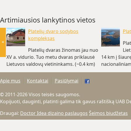
Artimiausios lankytinos vietos
Platelių dvaro sodybos
Pla
kompleksas
«
Pla
Platelių dvaras žinomas jau nuo
Lie
XV a. vidurio. Tuo metu dvaras priklausė
14 km į šiaur
Lietuvos valdovų vietininkams. (~0.4 km)
nacionaliniam
Apie mus
Kontaktai
Pasiūlymai
© 2011-2026 Visos teisės saugomos.
Kopijuoti, dauginti, platinti galima tik gavus raštišką UAB 
Draugai:
Doctor Idea dizaino paslaugos
Šeimos biudžetas