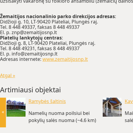
užsisakyti vakaronę su folkloro ansambliu (žemaičių dainos,
Žemaitijos nacionalinio parko direkcijos adresas
:
Didžioji g. 10, LT-90420 Plateliai, Plungės raj.
Tel. 8 448 49337, faksas 8 448 49337
El. p. znp@zemaitijosnp.lt
Platelių lankytojų centras
:
Didžioji g. 8, LT-90420 Plateliai, Plungės raj.
Tel. 8 448 49231, faksas 8 448 49337
El. p. info@zemaitijosnp.lt
Adresas internete:
www.zemaitijosnp.lt
Atgal »
Artimiausi objektai
Ramybės šaltinis
Kav
«
Namelių nuoma poilsiui bei
Mai
pokylių salės nuoma (~4.6 km)
sal