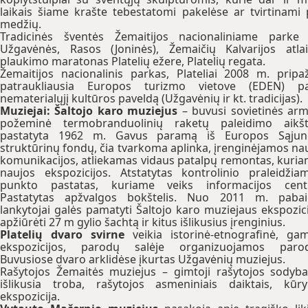
laikais šiame krašte tebestatomi pakelėse ar tvirtinami 
medžių.
Tradicinės šventės Žemaitijos nacionaliniame parke
Užgavėnės, Rasos (Joninės), Žemaičių Kalvarijos atlai
plaukimo maratonas Platelių ežere, Platelių regata.
Žemaitijos nacionalinis parkas, Plateliai 2008 m. pripaž
patraukliausia Europos turizmo vietove (EDEN) pa
nematerialųjį kultūros paveldą (Užgavėnių ir kt. tradicijas).
Muziejai:
Šaltojo karo muziejus
– buvusi sovietinės arm
požeminė termobranduolinių raketų paleidimo aikšt
pastatyta 1962 m. Gavus paramą iš Europos Sąjun
struktūrinų fondų, čia tvarkoma aplinka, įrenginėjamos na
komunikacijos, atliekamas vidaus patalpų remontas, kuri
naujos ekspozicijos. Atstatytas kontrolinio praleidžia
punkto pastatas, kuriame veiks informacijos centr
Pastatytas apžvalgos bokštelis. Nuo 2011 m. pabai
lankytojai galės pamatyti Šaltojo karo muziejaus ekspozici
apžiūrėti 27 m gylio šachtą ir kitus išlikusius įrenginius.
Platelių dvaro svirne
veikia istorinė-etnografinė, ga
ekspozicijos, parodų salėje organizuojamos parod
Buvusiose dvaro arklidėse įkurtas Užgavėnių muziejus.
Rašytojos Žemaitės muziejus – gimtoji rašytojos sodyb
išlikusia troba, rašytojos asmeniniais daiktais, kūr
ekspozicija.