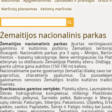
Maitinimas
Apgyvendinimas
Laisvalaikis ir pramogos
Grožis i
Maršrutų planavimas
Kelionių maršrutai
Žemaitijos nacionalinis parkas
Žemaitijos nacionalinis parkas
įkurtas vertingiaus
gamtiniu ir kultūriniu požiūriu Žemaitijos teritori
išsaugoti. Nacionalinis parkas yra 3 upių – Minijos, Bartu
Ventos – baseinų takoskyroje. Bene vertingiausias čia Plat
ežerynas su didžiausiu Žemaitijoje Platelių ežeru. Didžiąją 
parko užima gana aukštos (150-190 m) kalvos.
Nacionaliniame parke gyvenantys žemaičiai išlaikę savo ta
papročius, charakterio ypatumus. Čia puoselėjam
gaivinamos senosios Žemaitijos krašto kultūros tradici
šventės.
Svarbiausios gamtos vertybės
: Platelių ežero, Laumalenko
Šilinės hidrografiniai kompleksai, miškingi Plokštinė
Rukundžių pelkynai, Šarnelės pelkė, Babrungo ir Merg
upių slėniai, Paburgės, Siberijos, Pakastuvos, Užpelkių, Ert
pelkės, savitos Paplatelės, Šeirės ir Pailgio miškų bei Juod
pelkėtų pievų ekosistemos. Žemaitijos nacionalinio p