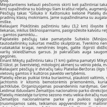
gidą.
Mėgstantiems keliauti pėsčiomis skirti keli pažintiniai taka
km) supažindina su būdingu šiam kraštui reljefu, augmenija
Pėsčiųjų takas “Giliuko ir Kaštoniuko kelionė Platelių dv
pradinių klasių mokiniams. Jame supažindinama su augalais
miške.
Keliaujant Plokštinės pažintiniu taku (3,2 km) išvysite
liekanas, inkilus šikšnosparniams, pasigrožėsite kalvotu relj
– gamtos paminklu...
Paplatelės pėsčiųjų take pamatysite Sultekio (Minijo
tautodailininkų sukurtas medžio skulptūras. Tvenkino ne
rudakakliai kragai, nendrinės lingės, galite išgirsti didž
varlių skleidžiamus garsus. Jo pakraščiais auga saugo
gegūnės.
Einant Mikytų pažintiniu taku (1 km) galima pamatyti Mikytų 
II tūkst. pr. šventvietę), mitologinį akmenį su velnio pėda, m
Keliaujant pėsčiųjų ir dviračių taku Plateliai-Beržoras (ilgis
vietovių gamtos ir kultūros paveldo vertybėmis.
Platelių ežeras puikiai tinka buriavimui, plaukioti valtimis,
jachtomis ir kitomis bemotorėmis priemonėmis, kuria
jachtklube. Organizuojamas povandeninis nardymas. Gero
Leidimai išduodami Žemaitijos nacionalinio parko direkcijos 
Platelių miestelyje turizmo sezono metu veikia dviračių n
Žemaitijos nacionaliniame parke yra puikios sąlygo
(nuomojamos salės, teikiamos apgyvendinimo ir maitini