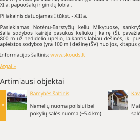
XI a. papuošalų ir ginklų lobiai.
Piliakalnis datuojamas I tūkst. - XIII a.
Pasiekiamas Notėnų-Barstyčių keliu Mikytuose, sankry
šalia sodybos kairėje pasukus keliuku į kairę (Š), pavaži
800 m už nedidelio upelio, laikantis labiau dešinės, iki pu
apleistos sodybos (yra 100 m į dešinę (ŠV) nuo jos, kitapus g
Informacijos šaltinis:
www.skouds.lt
Atgal »
Artimiausi objektai
Ramybės šaltinis
Kav
«
Namelių nuoma poilsiui bei
Mai
pokylių salės nuoma (~5.4 km)
sal