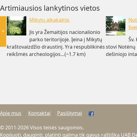
Artimiausios lankytinos vietos
Mikytų alkakalnis
Not
šve
«
Jis yra Žemaitijos nacionalionio
parko teritorijoje. Įeina į Mikytų
Šv.
kraštovaizdžio draustinį. Yra respublikinės
stovi Notėnų 
reikšmės archeologijos…(~1.7 km)
dešiniojo int
Apie mus
Kontaktai
Pasiūlymai
© 2011-2026 Visos teisės saugomos.
Kopijuoti, dauginti, platinti galima tik gavus raštišką UAB 