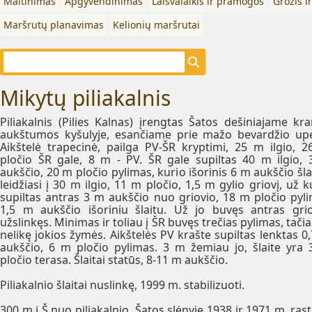
Maitinimas
Apgyvendinimas
Laisvalaikis ir pramogos
Grožis i
Maršrutų planavimas
Kelionių maršrutai
Mikytų piliakalnis
Piliakalnis (Pilies Kalnas) įrengtas Šatos dešiniajame kra
aukštumos kyšulyje, esančiame prie mažo bevardžio upe
Aikštelė trapecinė, pailga PV-ŠR kryptimi, 25 m ilgio, 
pločio ŠR gale, 8 m - PV. ŠR gale supiltas 40 m ilgio,
aukščio, 20 m pločio pylimas, kurio išorinis 6 m aukščio šla
leidžiasi į 30 m ilgio, 11 m pločio, 1,5 m gylio griovį, už k
supiltas antras 3 m aukščio nuo griovio, 18 m pločio pyl
1,5 m aukščio išoriniu šlaitu. Už jo buvęs antras gri
užslinkęs. Minimas ir toliau į ŠR buvęs trečias pylimas, tačia
nelikę jokios žymės. Aikštelės PV krašte supiltas lenktas 0
aukščio, 6 m pločio pylimas. 3 m žemiau jo, šlaite yra
pločio terasa. Šlaitai statūs, 8-11 m aukščio.
Piliakalnio šlaitai nuslinkę, 1999 m. stabilizuoti.
300 m į Š nuo piliakalnio, Šatos slėnyje 1938 ir 1971 m. rasti