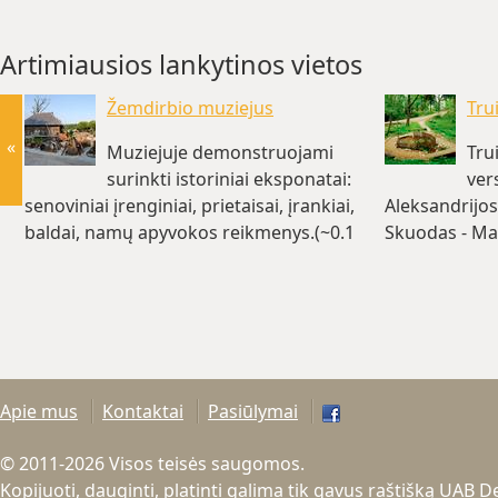
Artimiausios lankytinos vietos
Žemdirbio muziejus
Trui
«
Muziejuje demonstruojami
Tru
surinkti istoriniai eksponatai:
ver
senoviniai įrenginiai, prietaisai, įrankiai,
Aleksandrijos 
baldai, namų apyvokos reikmenys.(~0.1
Skuodas - Maž
km)
km)
Apie mus
Kontaktai
Pasiūlymai
© 2011-2026 Visos teisės saugomos.
Kopijuoti, dauginti, platinti galima tik gavus raštišką UAB 