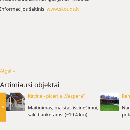
Informacijos šaltinis:
www.skouds.lt
Atgal »
Artimiausi objektai
Kavinė - picerija „Vespera“
Ram
«
Maitinimas, maistas išsinešimui,
Nam
salė banketams. (~10.4 km)
pok