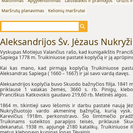
Maitinimas
Apgyvendinimas
Laisvalaikis ir pramogos
Grožis i
Maršrutų planavimas
Kelionių maršrutai
Aleksandrijos Šv. Jėzaus Nukryž
Vyskupas Motiejus Valančius rašo, kad kunigaikštis Pranci
Sapiega 1778 m. Truikiniuose pastatė koplyčią ir ją aprūpin
Kai kas mano, kad pirmąją koplyčią Truikiniuose past
Aleksandras Sapiega ( 1660 – 1667) ir jai savo vardą davęs.
Aleksandrijos koplyčia buvo Skuodo bažnyčios filija. 1841 m.
priklausė 1 valakas žemės, 3660 s. rb. Pinigų, kleb
Pranciškus Katkovskis gaudavo 219,60 rb. Metinės algos.
1864 m. tikintieji savo lėšomis ir darbu pastatė naują Jė
Nukryžiuotojo vardo akmeninę bažnyčią, kurią vysk.
Karevičius 1918m. perkonstravo. Šio šimtmečio pradž
Truikinams suteiktos parapijos teisės, priklausė Sk
dekanatui. 1938 m. apjungė 2180 katalikų. Truikiniuose i
metus klebonavo kunigas Jonas Tėvainis.