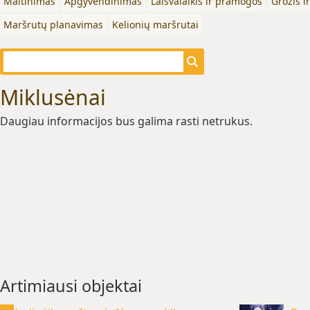
Maitinimas
Apgyvendinimas
Laisvalaikis ir pramogos
Grožis i
Maršrutų planavimas
Kelionių maršrutai
Miklusėnai
Daugiau informacijos bus galima rasti netrukus.
Artimiausi objektai