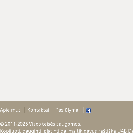
Apie mus
Kontaktai
Pasiūlymai
© 2011-2026 Visos teisės saugomos.
Kopijuoti, dauginti, platinti galima tik gavus raštišką UAB 