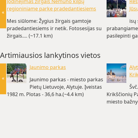
Jodinėjimas žirgais Nemuno kilpų
Res
regioniniame parke pradedantiesiems
Jūs
«
Mes siūlome: Žygius žirgais gamtoje
isų
pradedantiesiems ir netik. Fotosesijas su
prabangiame 
žirgais.… (~17.1 km)
pasilepinti g
Artimiausios lankytinos vietos
Jaunimo parkas
Aly
Kri
«
Jaunimo parkas - miesto parkas
Pietų Lietuvoje, Alytuje. Įveistas
Švč
1982 m. Plotas - 36,6 ha.(~4.4 km)
Krikščionių P
miesto bažnyč