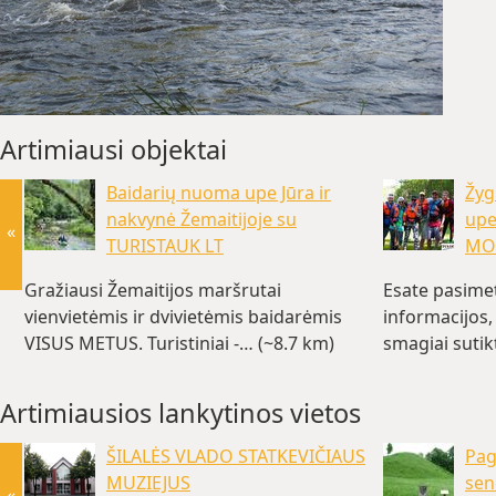
Artimiausi objektai
Baidarių nuoma upe Jūra ir
Žyg
nakvynė Žemaitijoje su
upe
«
TURISTAUK LT
MO
Gražiausi Žemaitijos maršrutai
Esate pasime
vienvietėmis ir dvivietėmis baidarėmis
informacijos,
VISUS METUS. Turistiniai -… (~8.7 km)
smagiai sutik
Artimiausios lankytinos vietos
ŠILALĖS VLADO STATKEVIČIAUS
Pag
MUZIEJUS
sen
«