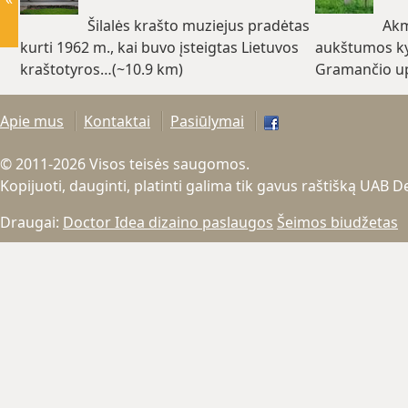
Šilalės krašto muziejus pradėtas
Akm
kurti 1962 m., kai buvo įsteigtas Lietuvos
aukštumos ky
kraštotyros…(~10.9 km)
Gramančio up
Apie mus
Kontaktai
Pasiūlymai
© 2011-2026 Visos teisės saugomos.
Kopijuoti, dauginti, platinti galima tik gavus raštišką UAB 
Draugai:
Doctor Idea dizaino paslaugos
Šeimos biudžetas