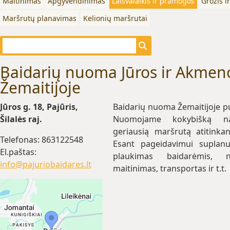
Maitinimas
Apgyvendinimas
Laisvalaikis ir pramogos
Grožis i
Maršrutų planavimas
Kelionių maršrutai
Baidarių nuoma Jūros ir Akmen
Žemaitijoje
Jūros g. 18, Pajūris,
Baidarių nuoma Žemaitijoje p
Šilalės raj.
Nuomojame kokybišką na
geriausią maršrutą atitinkan
Telefonas: 863122548
Esant pageidavimui suplan
El.paštas:
plaukimas baidarėmis, n
info@pajuriobaidares.lt
maitinimas, transportas ir t.t.