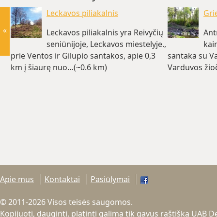
Leckavos piliakalnis
Gri
«
Leckavos piliakalnis yra Reivyčių
Ant
seniūnijoje, Leckavos miestelyje.,
kai
prie Ventos ir Gilupio santakos, apie 0,3
santaka su V
km į šiaurę nuo…(~0.6 km)
Varduvos žioč
Apie mus
Kontaktai
Pasiūlymai
© 2011-2026 Visos teisės saugomos.
Kopijuoti, dauginti, platinti galima tik gavus raštišką UAB 