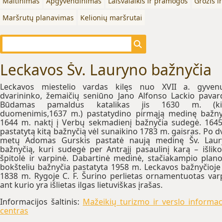
Maitinimas
Apgyvendinimas
Laisvalaikis ir pramogos
Grožis i
Maršrutų planavimas
Kelionių maršrutai
Leckavos Šv. Lauryno bažnyčia
Leckavos miestelio vardas kilęs nuo XVII a. gyven
dvarininko, žemaičių seniūno Jano Alfonso Lackio pavar
Būdamas pamaldus katalikas jis 1630 m. (kit
duomenimis,1637 m.) pastatydino pirmąją medinę bažny
1644 m. naktį į Verbų sekmadienį bažnyčia sudegė. 164
pastatytą kitą bažnyčią vėl sunaikino 1783 m. gaisras. Po d
metų Adomas Gurskis pastatė naują medinę Šv. Laur
bažnyčią, kuri sudegė per Antrąjį pasaulinį karą – išliko
špitolė ir varpinė. Dabartinė medinė, stačiakampio plan
bokšteliu bažnyčia pastatyta 1958 m. Leckavos bažnyčioje
1838 m. Rygoje C. F. Šurino perlietas ornamentuotas var
ant kurio yra išlietas ilgas lietuviškas įrašas.
Informacijos šaltinis:
Mažeikių turizmo ir verslo informac
centras