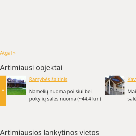
Atgal »
Artimiausi objektai
Ramybės šaltinis
Kav
«
Namelių nuoma poilsiui bei
Mai
pokylių salės nuoma (~44.4 km)
sal
Artimiausios lankytinos vietos