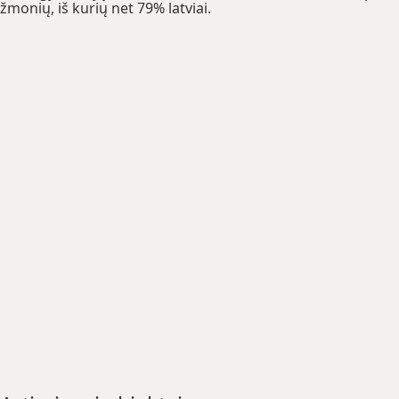
žmonių, iš kurių net 79% latviai.