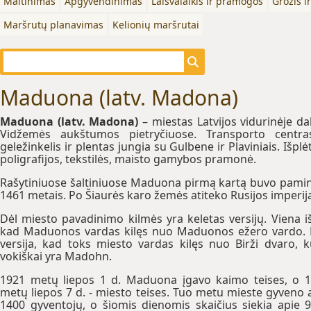
Maitinimas
Apgyvendinimas
Laisvalaikis ir pramogos
Grožis i
Maršrutų planavimas
Kelionių maršrutai
Maduona (latv. Madona)
Maduona (latv. Madona)
– miestas Latvijos vidurinėje dal
Vidžemės aukštumos pietryčiuose. Transporto centr
geležinkelis ir plentas jungia su Gulbene ir Plaviniais. Išplė
poligrafijos, tekstilės, maisto gamybos pramonė.
Rašytiniuose šaltiniuose Maduona pirmą kartą buvo pami
1461 metais. Po Šiaurės karo žemės atiteko Rusijos imperija
Dėl miesto pavadinimo kilmės yra keletas versijų. Viena iš
kad Maduonos vardas kilęs nuo Maduonos ežero vardo. 
versija, kad toks miesto vardas kilęs nuo Birži dvaro, k
vokiškai yra Madohn.
1921 metų liepos 1 d. Maduona įgavo kaimo teises, o 
metų liepos 7 d. - miesto teises. Tuo metu mieste gyveno 
1400 gyventojų, o šiomis dienomis skaičius siekia apie 