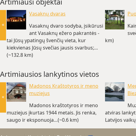
Artimiausi objektai
Vasaknų dvaras
Puo
«
Vasaknų dvaro sodyba, įsikūrusi
Kai
ant Vasaknų ežero pakrantės -
sve
tai Jūsų ypatingų švenčių vieta, kur
km)
kiekvienas Jūsų svečias jausis svarbus;…
(~132.8 km)
Artimiausios lankytinos vietos
Madonos Kraštotyros ir meno
Med
muziejus
Bie
«
Madonos kraštotyros ir meno
Muz
muziejus įkurtas 1944 metais. Jis renka,
atviras lank
saugo ir eksponuoja…(~0.6 km)
Latvijos vaik