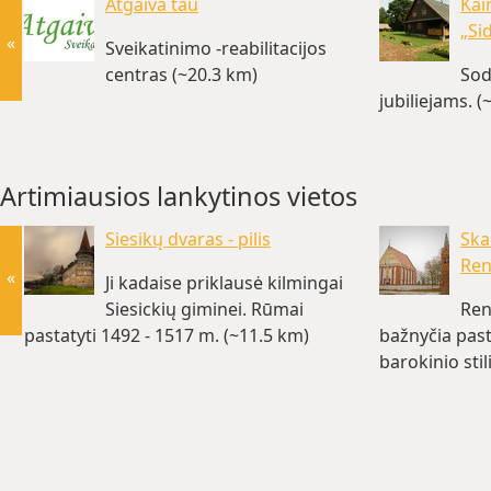
Atgaiva tau
Kai
„Si
«
Sveikatinimo -reabilitacijos
centras (~20.3 km)
Sod
jubiliejams. 
Artimiausios lankytinos vietos
Siesikų dvaras - pilis
Ska
Ren
«
Ji kadaise priklausė kilmingai
Siesickių giminei. Rūmai
Ren
pastatyti 1492 - 1517 m. (~11.5 km)
bažnyčia past
barokinio sti