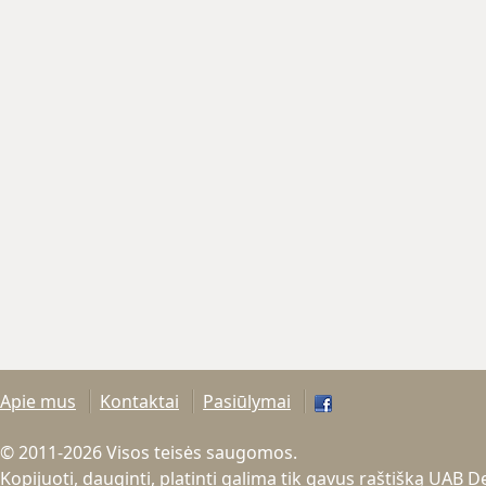
Apie mus
Kontaktai
Pasiūlymai
© 2011-2026 Visos teisės saugomos.
Kopijuoti, dauginti, platinti galima tik gavus raštišką UAB 