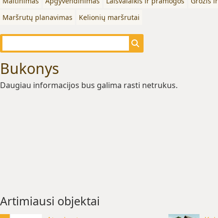
Maitinimas
Apgyvendinimas
Laisvalaikis ir pramogos
Grožis i
Maršrutų planavimas
Kelionių maršrutai
Bukonys
Daugiau informacijos bus galima rasti netrukus.
Artimiausi objektai