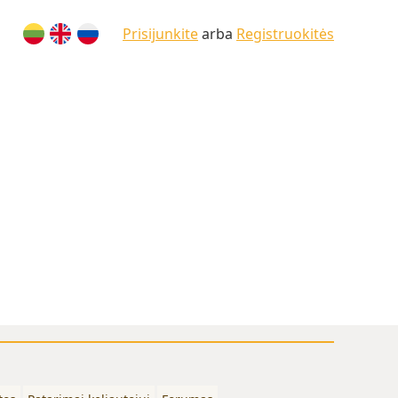
Prisijunkite
arba
Registruokitės