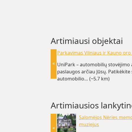
Artimiausi objektai
Parkavimas Vilniaus ir Kauno oro
«
UniPark – automobilių stovėjimo a
paslaugos arčiau Jūsų. Patikėkite
automobilio… (~5.7 km)
Artimiausios lankytin
Salomėjos Nėries memor
muziejus
«