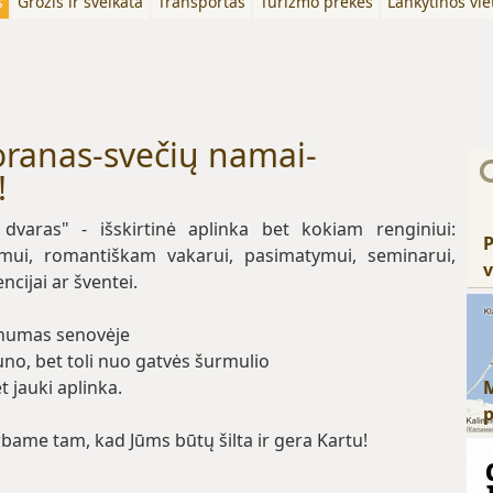
s
Grožis ir sveikata
Transportas
Turizmo prekės
Lankytinos vie
toranas-svečių namai-
!
ų dvaras" - išskirtinė aplinka bet kokiam renginiui:
P
kimui, romantiškam vakarui, pasimatymui, seminarui,
v
ncijai ar šventei.
umas senovėje
uno, bet toli nuo gatvės šurmulio
t jauki aplinka.
bame tam, kad Jūms būtų šilta ir gera Kartu!