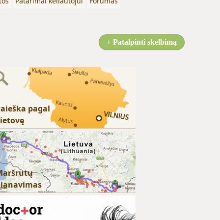
tos
Patarimai keliautojui
Forumas
+ Patalpinti skelbimą
aieška pagal
ietovę
Maršrutų
planavimas