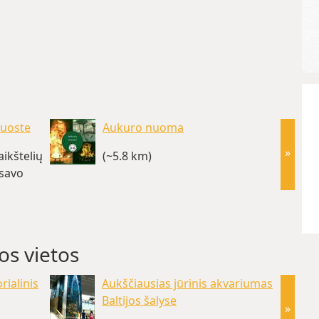
 uoste
Aukuro nuoma
»
ikštelių
(~5.8 km)
 savo
os vietos
ialinis
Aukščiausias jūrinis akvariumas
Baltijos šalyse
»