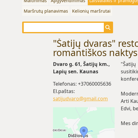
Maitinimas
Apgyvendinimas
Laisvalaikis ir pramogo
Maršrutų planavimas
Kelionių maršrutai
"Šatijų dvaras" res
romantiškos naktys
Dvaro g. 61, Šatijų km.,
"Šatij
Lapių sen. Kaunas
susiti
konfere
Telefonas: +37060005636
El.paštas:
Modern
satijudvaro@gmail.com
Arti Ka
Edvi, be
Mes dir