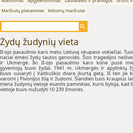
Maitinimas
Apgyvendinimas
Laisvalaikis ir pramogos
Grožis i
Maršrutų planavimas
Kelionių maršrutai
Žydų žudynių vieta
II-ojo pasaulinio karo metu Lietuvą okupavo vokiečiai. Tu
naciai ėmėsi žydų tautos genocido. Šios tragedijos neišv
ir Ukmergė. Iki II-ojo pasaulinio karo kone pusė mi
gyventojų buvo žydai. 1941 m. Ukmergės ir apylinkių ž
buvo suvaryti į Vaitkuškio dvare įkurtą getą. Iš ten jie 
varomi į Pivonijos šilą ir žudomi. Šiandien tuos kraupius la
mena žudynių vietoje esantis paminklas, kuris byloja, kad š
vietoje buvo nužudyti 10 239 žmonės.