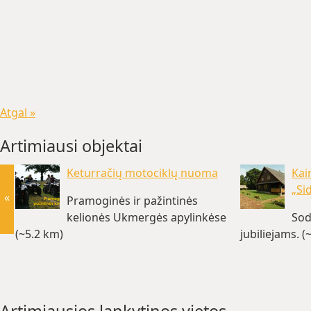
Atgal »
Artimiausi objektai
Keturračių motociklų nuoma
Kai
„Si
«
Pramoginės ir pažintinės
kelionės Ukmergės apylinkėse
Sod
(~5.2 km)
jubiliejams. (