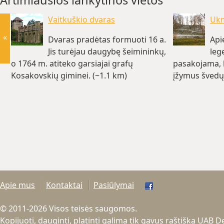
Artimiausios lankytinos vietos
Vaitkuškio dvaras
Ukm
«
Dvaras pradėtas formuoti 16 a.
Apie
Jis turėjau daugybę šeimininkų,
leg
o 1764 m. atiteko garsiajai grafų
pasakojama, 
Kosakovskių giminei. (~1.1 km)
įžymus švedų 
km)
Apie mus
Kontaktai
Pasiūlymai
© 2011-2026 Visos teisės saugomos.
Kopijuoti, dauginti, platinti galima tik gavus raštišką UAB 