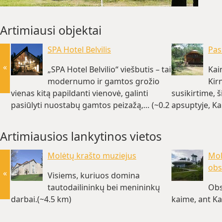
Artimiausi objektai
SPA Hotel Belvilis
Pas
«
„SPA Hotel Belvilio“ viešbutis – tai
Kai
modernumo ir gamtos grožio
Kir
vienas kitą papildanti vienovė, galinti
susikirtime, 
pasiūlyti nuostabų gamtos peizažą,… (~0.2
apsuptyje, Ka
km)
Artimiausios lankytinos vietos
Molėtų krašto muziejus
Mol
obs
«
Visiems, kuriuos domina
tautodailininkų bei menininkų
Obs
darbai.(~4.5 km)
kaime, ant Ka