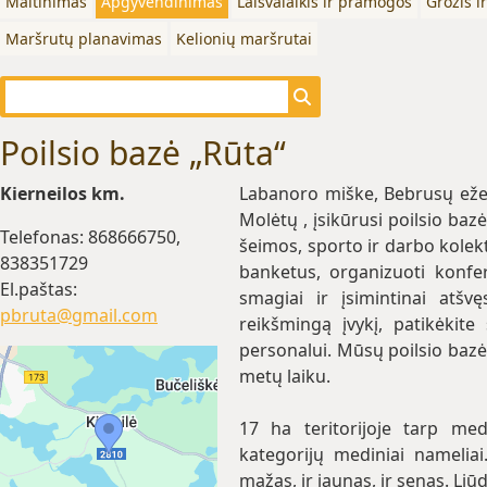
Maitinimas
Apgyvendinimas
Laisvalaikis ir pramogos
Grožis i
Maršrutų planavimas
Kelionių maršrutai
Poilsio bazė „Rūta“
Kierneilos km.
Labanoro miške, Bebrusų ežer
Molėtų , įsikūrusi poilsio bazė 
Telefonas: 868666750,
šeimos, sporto ir darbo kolekt
838351729
banketus, organizuoti konfere
El.paštas:
smagiai ir įsimintinai atšv
pbruta@gmail.com
reikšmingą įvykį, patikėkite
personalui. Mūsų poilsio bazė
metų laiku.
17 ha teritorijoje tarp med
kategorijų mediniai nameliai. 
mažas, ir jaunas, ir senas. Li