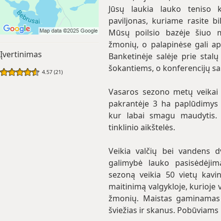
Jūsų laukia lauko teniso ko
paviljonas, kuriame rasite bil
Mūsų poilsio bazėje šiuo 
žmonių, o palapinėse gali ap
Įvertinimas
Banketinėje salėje prie stalų 
šokantiems, o konferencijų sal
4.57 (21)
Vasaros sezono metų veikai 
pakrantėje 3 ha paplūdimys 
kur labai smagu maudytis. Į
tinklinio aikštelės.
Veikia valčių bei vandens d
galimybė lauko pasisėdėjim
sezoną veikia 50 vietų kavin
maitinimą valgykloje, kurioje v
žmonių. Maistas gaminamas 
šviežias ir skanus. Pobūviams