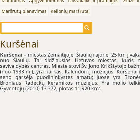
Maitinimas
Apgyvendinimas
Laisvalaikis ir pramogos
Grožis i
Maršrutų planavimas
Kelionių maršrutai
Kuršėnai
Kuršėnai
– miestas Žemaitijoje, Šiaulių rajone, 25 km į vak
nuo Šiaulių. Tai didžiausias Lietuvos miestas, kuris 
savivaldybės centras. Mieste stovi Šv. Jono Krikštytojo bažn
(nuo 1933 m.), yra parkas, Kalendorių muziejus. Kuršėnai
seno garsėja puodininkystės amatu; juose yra Bronė
Broniaus Radeckų keramikos muziejus. Yra molio telki
Gyventojų (2010) 13 372, plotas 11,920 km².