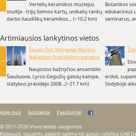
Vertelių keramikos muziejus
Botanikos sod
studija - trijų šeimos kartų, unikalių rankų
edukacinius 
darbo liaudiškų keramikos… (~10.2 km)
seminarus, a
Artimiausios lankytinos vietos
Šiaulių Švč. Mergelės Marijos
Žal
Nekaltojo Prasidėjimo parapija
«
Etn
Naujosios bažnyčios ansamblio
pap
Šiauliuose, Lyros-Gegužių gatvių kampe,
erdvė, supama
statybos prasidėjo 2008…(~21.7 km)
Sodyboje atk
(~21.9 km)
Apie mus
Kontaktai
Pasiūlymai
© 2011-2026 Visos teisės saugomos.
Kopijuoti, dauginti, platinti galima tik gavus raštišką UAB 