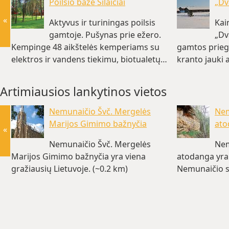
Poilsio bazė Šilaičiai
„Dv
«
Aktyvus ir turiningas poilsis
Kai
gamtoje. Pušynas prie ežero.
„Dv
Kempinge 48 aikštelės kemperiams su
gamtos priegl
elektros ir vandens tiekimu, biotualetų…
kranto jauki 
(~15 km)
km)
Artimiausios lankytinos vietos
Nemunaičio Švč. Mergelės
Nem
Marijos Gimimo bažnyčia
ato
«
Nemunaičio Švč. Mergelės
Nem
Marijos Gimimo bažnyčia yra viena
atodanga yra
gražiausių Lietuvoje. (~0.2 km)
Nemunaičio s
slėnio dešini
km)