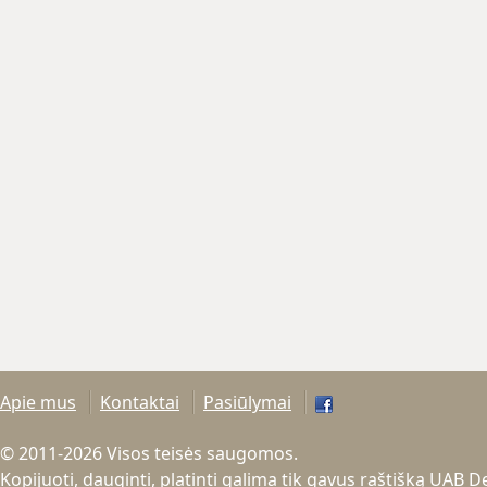
Apie mus
Kontaktai
Pasiūlymai
© 2011-2026 Visos teisės saugomos.
Kopijuoti, dauginti, platinti galima tik gavus raštišką UAB 