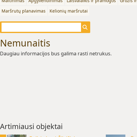
Maitinimas
Apgyvendinimas
Laisvalaikis ir pramogos
Grožis i
Maršrutų planavimas
Kelionių maršrutai
Nemunaitis
Daugiau informacijos bus galima rasti netrukus.
Artimiausi objektai