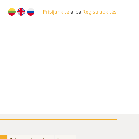
Prisijunkite
arba
Registruokitės