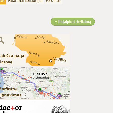
tos
Patarimai keliautojui
Forumas
+ Patalpinti skelbimą
aieška pagal
ietovę
Maršrutų
planavimas