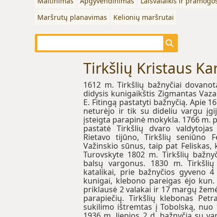
Maitinimas
Apgyvendinimas
Laisvalaikis ir pramogo
Maršrutų planavimas
Kelionių maršrutai
Tirkšlių Kristaus Ka
1612 m. Tirkšlių bažnyčiai dovano
didysis kunigaikštis Zigmantas Vaza
E. Fitingą pastatyti bažnyčią. Apie 1
neturėjo ir tik su dideliu vargu į
įsteigta parapinė mokykla. 1766 m. p
pastatė Tirkšlių dvaro valdytojas
Rietavo tijūno, Tirkšlių seniūno F
Važinskio sūnus, taip pat Feliskas
Turovskyte 1802 m. Tirkšlių bažny
balsų vargonus. 1830 m. Tirkšlių 
katalikai, prie bažnyčios gyveno 
kunigai, klebono pareigas ėjo kun. 
priklausė 2 valakai ir 17 margų žem
parapiečių. Tirkšlių klebonas Pet
sukilimo ištremtas į Tobolską, nuo
1936 m. liepios 2 d. bažnyčia su var