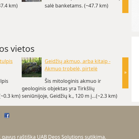
37.4 km)
salė banketams. (~47.7 km)
studija
darbo 
os vietos
tulpis
Geidžių akmuo, arba kitaip -
Akmuo trobelė, pirtelė
»
lpis
Šis mitologinis akmuo ir
geologinis objektas yra Tirkšlių
seniūni
(~0.3 km)
seniūnijoje, Geidžių k., 120 m į…(~2.3 km)
300 m 
tik gavus raštišką UAB Deos Solutions sutikimą.