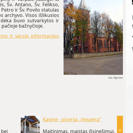
s, Šv. Antano, Šv. Felikso,
Petro ir Šv. Povilo statulas
os archyvo. Visos išlikusios
dėka buvo sutvarkytos ir
 pačioje bažnyčioje.
zmo ir verslo informacijos
Aut. Algirdas
Kavinė - picerija „Vespera“
»
 bei
Maitinimas, maistas išsinešimui,