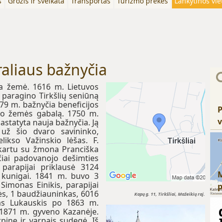
s
Grožis ir sveikata
Transportas
Turizmo prekės
Lankytinos vie
raliaus bažnyčia
ta žemė. 1616 m. Lietuvos
 paragino Tirkšlių seniūną
679 m. bažnyčia beneficijos
P
gijo žemės gabalą. 1750 m.
v
astatyta nauja bažnyčia. Ją
 už šio dvaro savininko,
elikso Važinskio lėšas. F.
, kartu su žmona Pranciška
čiai padovanojo dešimties
parapijai priklausė 3124
4 kunigai. 1841 m. buvo 3
Simonas Einikis, parapijai
ės, 1 baudžiauninkas, 6016
Kapų g. 11, Tirkšliai, Mažeikių raj.
ras Lukauskis po 1863 m.
 1871 m. gyveno Kazanėje.
pine ir varpais sudegė. Iš