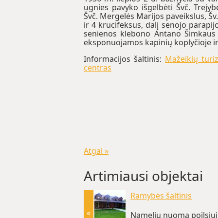
ugnies pavyko išgelbėti Švč. Trejybė
Švč. Mergelės Marijos paveikslus, Šv. 
ir 4 krucifeksus, dalį senojo parapij
senienos klebono Antano Šimkaus 
eksponuojamos kapinių koplyčioje ir
Informacijos šaltinis:
Mažeikių turi
centras
Atgal »
Artimiausi objektai
Ramybės šaltinis
«
Namelių nuoma poilsiui