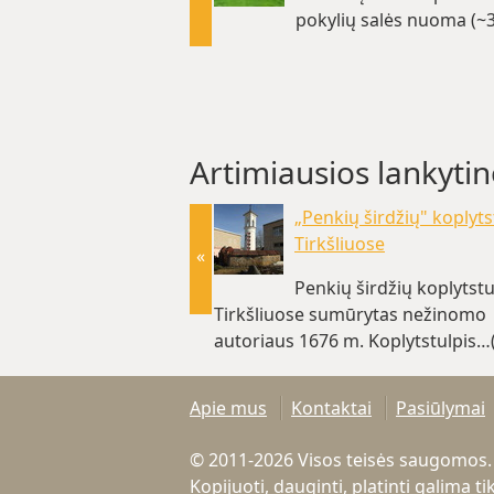
pokylių salės nuoma (~
Artimiausios lankytin
„Penkių širdžių" koplyts
Tirkšliuose
«
Penkių širdžių koplytstu
Tirkšliuose sumūrytas nežinomo
autoriaus 1676 m. Koplytstulpis…
Apie mus
Kontaktai
Pasiūlymai
© 2011-2026 Visos teisės saugomos.
Kopijuoti, dauginti, platinti galima 