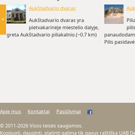
Aukštadvario dvaras
Auk
«
Aukštadvario dvaras yra
Pil
pietvakarinėje miestelio dalyje,
pil
greta Aukštadvario piliakalnio.(~0.7 km)
panaudodami 
Pilis pasidav
Apie mus
Kontaktai
Pasiūlymai
© 2011-2026 Visos teisės saugomos.
Kopijuoti, dauginti, platinti galima tik gavus raštišką UAB 