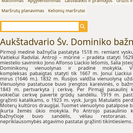
Maitinimas
Apgyvendinimas
Laisvalaikis ir pramogos
Grožis i
Maršrutų planavimas
Kelionių maršrutai
Aukštadvario Šv. Dominiko bažn
Pirmoji medinė bažnyčia pastatyta 1518 m. remiant vysk
Vaitiekui Radvilai. Antroji – mūrinė – pradėta statyti 162
miestelio savininko Jono Alfonso Liackio lėšomis, šalia įstei
Dominikonų vienuolynas ir pradinė mokykla. Vi
kompleksas pabaigtas statyti tik 1667 m. Jonui Liackiui
mirus (1646 m.). 1832 m. Rusijos valdžia vienuolyną užd
Vienuolyno pastatuose buvo įrengtos kareivinės, o bažn
1843 m. pertvarkyta į cerkvę. Per Pirmąjį pasaulinį 
vokiečiai cerkvę pavertė grūdų sandėliu. 1919 m. past
grąžinti katalikams, o 1923 m. vysk. Jurgis Matulaitis per
Moterų kultūros draugijai. Tuomet vienuolyno patalpose 
įkurta žemės ūkio mokykla. Po Antrojo pasaulinio 
bažnyčioje buvo sandėlis, vėliau restoranas.
nepriklausomybės atgavimo pastatai grąžinti tikintiesiems