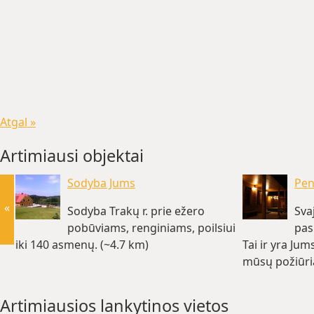
Atgal »
Artimiausi objektai
Sodyba Jums
Pen
«
Sodyba Trakų r. prie ežero
Sva
pobūviams, renginiams, poilsiui
pas
iki 140 asmenų. (~4.7 km)
Tai ir yra Jum
mūsų požiūri
Artimiausios lankytinos vietos