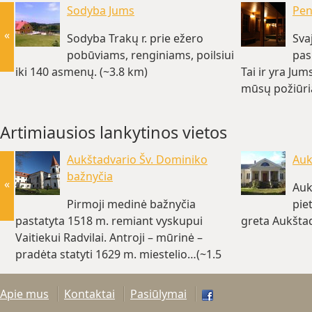
Sodyba Jums
Pen
«
Sodyba Trakų r. prie ežero
Sva
pobūviams, renginiams, poilsiui
pas
iki 140 asmenų. (~3.8 km)
Tai ir yra Jum
mūsų požiūri
Artimiausios lankytinos vietos
Aukštadvario Šv. Dominiko
Auk
bažnyčia
«
Auk
Pirmoji medinė bažnyčia
pie
pastatyta 1518 m. remiant vyskupui
greta Aukštad
Vaitiekui Radvilai. Antroji – mūrinė –
pradėta statyti 1629 m. miestelio…(~1.5
km)
Apie mus
Kontaktai
Pasiūlymai