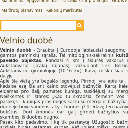
Maitinimas
Apgyvendinimas
Laisvalaikis ir pramogos
Grožis i
Maršrutų planavimas
Kelionių maršrutai
Velnio duobė
Velnio duobė
- Įtraukta į Europoje labiausiai saugomų
gamtos paminklų sąrašą. Tai mitologinis-sakralinis
kult
paveldo objektas
. Randasi 4 km į šiaurės vakarus 
Aukštadvario (Trakų rajonas), važiuojant link Beižio
Aukštadvario girininkijoje (10,16 kv.), Kalvų miško šiauri
dalyje.
Apie šią vietą yra begalės legendų. Pirmoji yra apie tai,
kadaise esą čia ant kalno stovėjusi bažnyčia. Kartą kelei
eidamas pro šalį, pamatęs kunigą, susidėjusį su merg
Neiškentęs ir ištaręs: „Kad tu skradžiai žemėn!“ Vos 
pasakęs – kunigas prasmegęs kartu su merga ir bažnyčia.
duobėje buvę vandens, akyli žmonės įžiūrėdavę ten bažny
bokštus. Dori žmonės dar galį girdėti bažnyčios v
skambesį iš duobės dugno.
Pasak kito padavimo, į ką tik pastatytą Užugosčio bažn
arkliais buvęs vežamas varpas. Važiuojant mišku, nusm