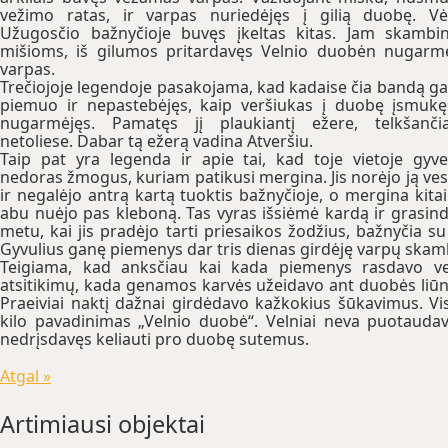
vežimo ratas, ir varpas nuriedėjęs į gilią duobę. Vė
Užugosčio bažnyčioje buvęs įkeltas kitas. Jam skambi
mišioms, iš gilumos pritardavęs Velnio duobėn nugarm
varpas.
Trečiojoje legendoje pasakojama, kad kadaise čia bandą g
piemuo ir nepastebėjęs, kaip veršiukas į duobę įsmukę
nugarmėjęs. Pamatęs jį plaukiantį ežere, telkšanč
netoliese. Dabar tą ežerą vadina Atveršiu.
Taip pat yra legenda ir apie tai, kad toje vietoje gyv
nedoras žmogus, kuriam patikusi mergina. Jis norėjo ją vest
ir negalėjo antrą kartą tuoktis bažnyčioje, o mergina kitai
abu nuėjo pas kleboną. Tas vyras išsiėmė kardą ir grasind
metu, kai jis pradėjo tarti priesaikos žodžius, bažnyčia su
Gyvulius ganę piemenys dar tris dienas girdėję varpų skam
Teigiama, kad anksčiau kai kada piemenys rasdavo ve
atsitikimų, kada genamos karvės užeidavo ant duobės liūno 
Praeiviai naktį dažnai girdėdavo kažkokius šūkavimus. Visa
kilo pavadinimas „Velnio duobė“. Velniai neva puotaudav
nedrįsdavęs keliauti pro duobę sutemus.
Atgal »
Artimiausi objektai