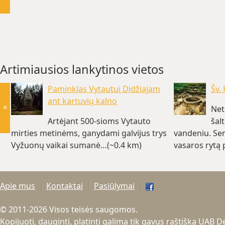
Artimiausios lankytinos vietos
Paminklas Vytautui Didžiajam
Šv.
ant kartuvių kalno
«
Net
Artėjant 500-sioms Vytauto
šal
mirties metinėms, ganydami galvijus trys
vandeniu. Sen
Vyžuonų vaikai sumanė…(~0.4 km)
vasaros rytą 
Apie mus
Kontaktai
Pasiūlymai
© 2011-2026 Visos teisės saugomos.
Kopijuoti, dauginti, platinti galima tik gavus raštišką UAB 