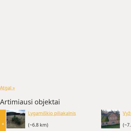
Atgal »
Artimiausi objektai
Lygamiškio piliakalnis
Vyž
«
(~6.8 km)
(~7