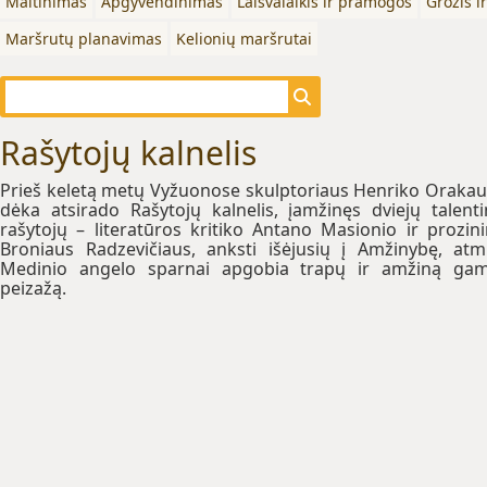
Maitinimas
Apgyvendinimas
Laisvalaikis ir pramogos
Grožis i
Maršrutų planavimas
Kelionių maršrutai
Rašytojų kalnelis
Prieš keletą metų Vyžuonose skulptoriaus Henriko Oraka
dėka atsirado Rašytojų kalnelis, įamžinęs dviejų talent
rašytojų – literatūros kritiko Antano Masionio ir prozin
Broniaus Radzevičiaus, anksti išėjusių į Amžinybę, atmi
Medinio angelo sparnai apgobia trapų ir amžiną ga
peizažą.