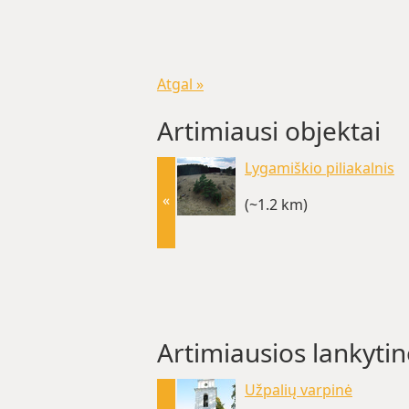
Atgal »
Artimiausi objektai
Lygamiškio piliakalnis
«
(~1.2 km)
Artimiausios lankytin
Užpalių varpinė