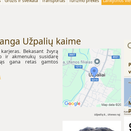
s
Grožis ir sveikata
Transportas
Turizmo prekės
Lankytinos vie
anga Užpalių kaime
 karjeras. Bekasant žvyrą
io ir akmenukų susidarę
 esąs gana retas gamtos
P
v
s
Užpalių k., Utenos raj.