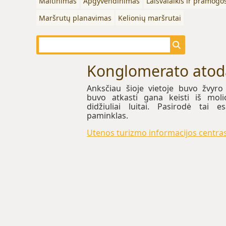
Maitinimas
Apgyvendinimas
Laisvalaikis ir pramogo
Maršrutų planavimas
Kelionių maršrutai
Konglomerato atod
Anksčiau šioje vietoje buvo žvyro
buvo atkasti gana keisti iš mol
didžiuliai luitai. Pasirodė tai
paminklas.
Utenos turizmo informacijos centra