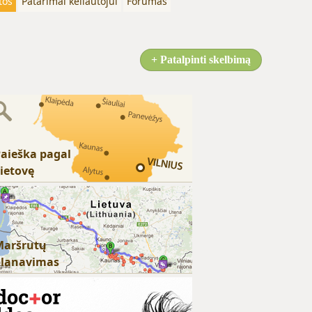
tos
Patarimai keliautojui
Forumas
+ Patalpinti skelbimą
aieška pagal
ietovę
Maršrutų
planavimas