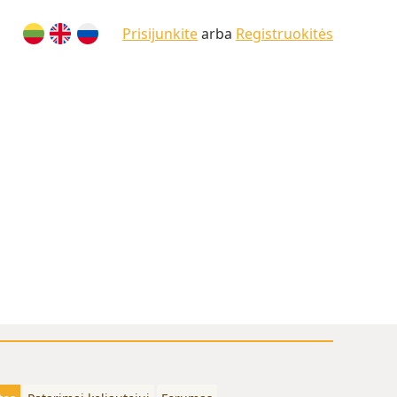
Prisijunkite
arba
Registruokitės