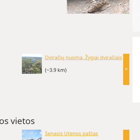
Dviračių nuoma. Žygiai dviračiais
»
(~3.9 km)
os vietos
Senasis Utenos paštas