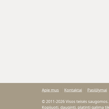
Apie mus
Kontaktai
Pasiūlymai
© 2011-2026 Visos teisės saugomos.
Kopijuoti, dauginti, platinti galima 