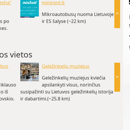
esha“
minirent.lt
»
Mikroautobusų nuoma Lietuvoje
as po
ir ES šalyse (~22 km)
kes.
os vietos
ybos
Geležinkelių muziejus
»
Geležinkelių muziejus kviečia
riklauso
apsilankyti visus, norinčius
o iš
susipažinti su Lietuvos geležinkelių istorija
su Rusi
ovskio.
ir dabartimi.(~25.8 km)
Aleksa
)