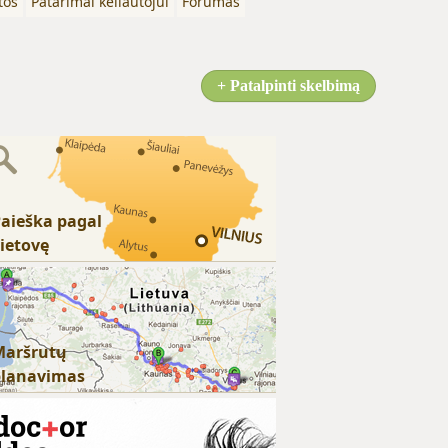
tos
Patarimai keliautojui
Forumas
+ Patalpinti skelbimą
aieška pagal
ietovę
Maršrutų
planavimas