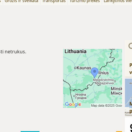
s
Grožis ir sveikata
Transportas
Turizmo prekės
Lankytinos vie
ti netrukus.
P
v