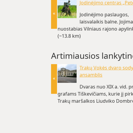
Jodinėjimo centras „Pet
«
Jodinėjimo paslaugos,
laisvalaikis balne. Jojim
nuostabias Vilniaus rajono apylin
(~13.8 km)
Artimiausios lankytin
Trakų Vokės dvaro sod
ansamblis
«
Dvaras nuo XIX a. vid. p
grafams Tiškevičiams, kurie jį pirk
Trakų maršalkos Liudviko Dombr
1876-1880 metais italų…(~25.5 km