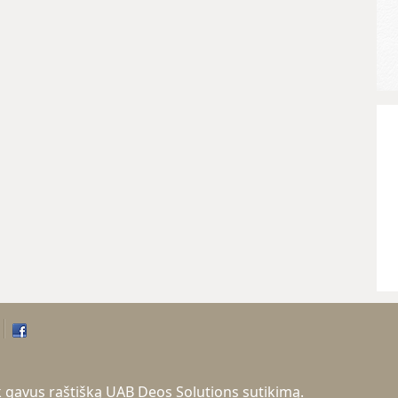
tik gavus raštišką UAB Deos Solutions sutikimą.