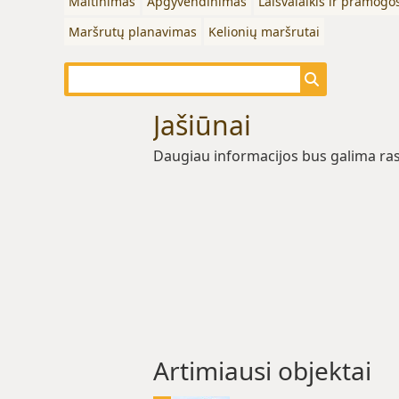
Maitinimas
Apgyvendinimas
Laisvalaikis ir pramogo
Maršrutų planavimas
Kelionių maršrutai
Jašiūnai
Daugiau informacijos bus galima ras
Artimiausi objektai