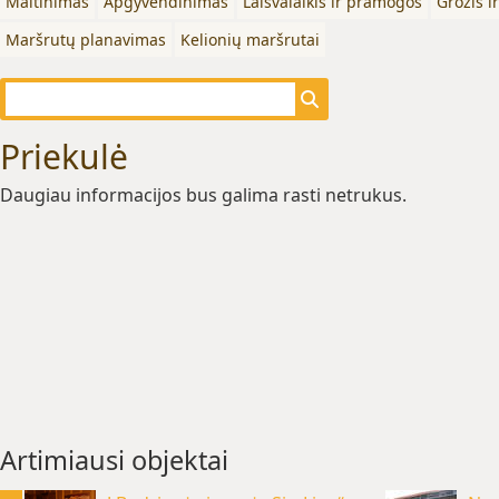
Maitinimas
Apgyvendinimas
Laisvalaikis ir pramogos
Grožis i
Maršrutų planavimas
Kelionių maršrutai
Priekulė
Daugiau informacijos bus galima rasti netrukus.
Artimiausi objektai