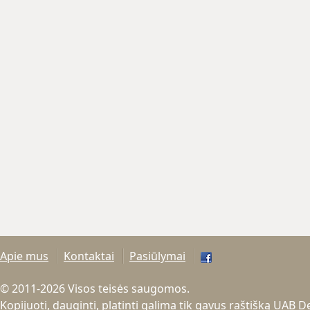
Apie mus
Kontaktai
Pasiūlymai
© 2011-2026 Visos teisės saugomos.
Kopijuoti, dauginti, platinti galima tik gavus raštišką UAB 