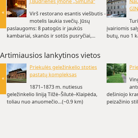
J.Budrienės įmonė „SimLina“
Nau
GI
«
Virš restorano esantis viešbutis -
motelis laukia svečių. Jūsų
Tur
paslaugoms: 8 patogūs ir jaukūs
įvairiomis sa
kambariai, skanūs ir sotūs pusryčiai,…
butų, nuo 1 
(~1.2 km)
Artimiausios lankytinos vietos
Priekulės geležinkelio stoties
Pri
pastatų kompleksas
«
Vin
1871–1873 m. nutiesus
ant
geležinkelio liniją Tilžė–Šilutė–Klaipėda,
dešiniojo kra
toliau nuo anuomečio…(~0.9 km)
peizažinio st
(~1.2 km)