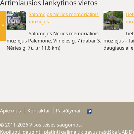
Artimiausios lankytinos vietos
Salomėjos Nėries memorialinis
Lie
muziejus
muz
«
Salomėjos Nėries memorialinis
Lie
muziejus Palemone, Vilnelės g. 7 (dabar S.
muziejus – tai
Nėries g. 7),…(~11.8 km)
daugiausiai e
daugiau nei 
Apie mus
Kontaktai
Pasiūlymai
© 2011-2026 Visos teisės saugomos.
Kopijuoti, dauginti, platinti galima tik gavus raštišką UAB 