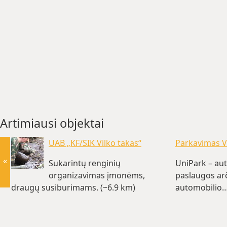
Artimiausi objektai
UAB „KF/SIK Vilko takas“
Parkavimas Vi
«
Sukarintų renginių
UniPark – aut
organizavimas įmonėms,
paslaugos arč
draugų susiburimams. (~6.9 km)
automobilio…