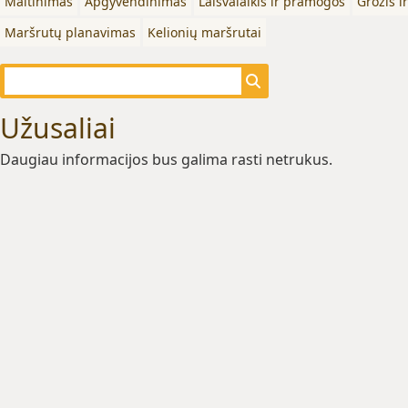
Maitinimas
Apgyvendinimas
Laisvalaikis ir pramogos
Grožis i
Maršrutų planavimas
Kelionių maršrutai
Užusaliai
Daugiau informacijos bus galima rasti netrukus.