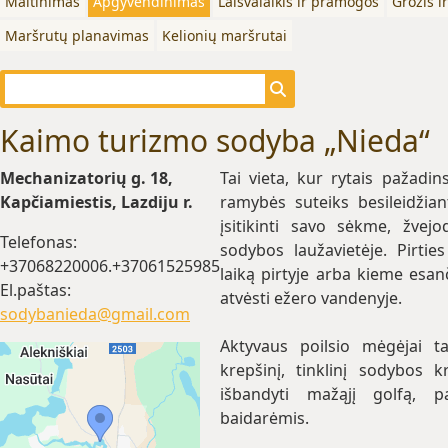
Maitinimas
Apgyvendinimas
Laisvalaikis ir pramogos
Grožis i
Maršrutų planavimas
Kelionių maršrutai
Kaimo turizmo sodyba „Nieda“
Mechanizatorių g. 18,
Tai vieta, kur rytais pažadi
Kapčiamiestis, Lazdiju r.
ramybės suteiks besileidžiant
įsitikinti savo sėkme, žvej
Telefonas:
sodybos laužavietėje. Pirtie
+37068220006.+37061525985
laiką pirtyje arba kieme esa
El.paštas:
atvėsti ežero vandenyje.
sodybanieda@gmail.com
Aktyvaus poilsio mėgėjai ta
krepšinį, tinklinį sodybos kr
išbandyti mažąjį golfą, pa
baidarėmis.