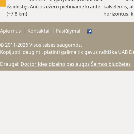
išsidėstęs Ančios ežero pietiniame krante.
kalvelėmis, at
(~7.8 km)
horizontus, k
(~10.5 km)
Apie mus
Kontaktai
Pasiūlymai
© 2011-2026 Visos teisės saugomos.
Kopijuoti, dauginti, platinti galima tik gavus raštišką UAB 
Draugai:
Doctor Idea dizaino paslaugos
Šeimos biudžetas