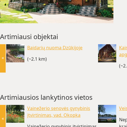
Artimiausi objektai
Baidarių nuoma Dzūkijoje
Kai
apg
«
(~2.1 km)
(~2
Artimiausios lankytinos vietos
Vainežerio senovės gynybinis
Vei
įtvirtinimas, vad. Okopka
«
Nep
Vainežerio gynybinis įtvirtinimas
kra