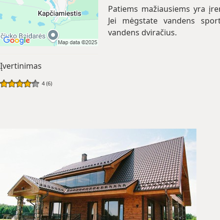
Patiems mažiausiems yra įren
Jei mėgstate vandens sportą
vandens dviračius.
Įvertinimas
4 (6)