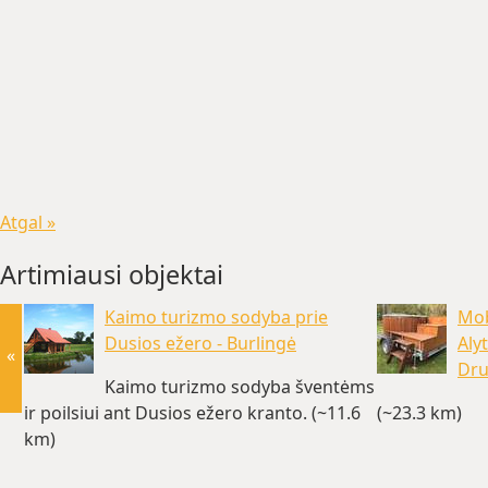
Atgal »
Artimiausi objektai
Kaimo turizmo sodyba prie
Mob
Dusios ežero - Burlingė
Aly
«
Dru
Kaimo turizmo sodyba šventėms
ir poilsiui ant Dusios ežero kranto. (~11.6
(~23.3 km)
km)