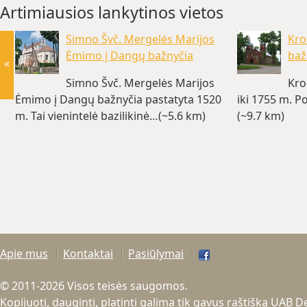
Artimiausios lankytinos vietos
Simno Švč. Mergelės Marijos
Kro
Ėmimo į Dangų bažnyčia
baž
«
Simno Švč. Mergelės Marijos
Kro
Ėmimo į Dangų bažnyčia pastatyta 1520
iki 1755 m. P
m. Tai vienintelė bazilikinė…(~5.6 km)
(~9.7 km)
Apie mus
Kontaktai
Pasiūlymai
© 2011-2026 Visos teisės saugomos.
Kopijuoti, dauginti, platinti galima tik gavus raštišką UAB 