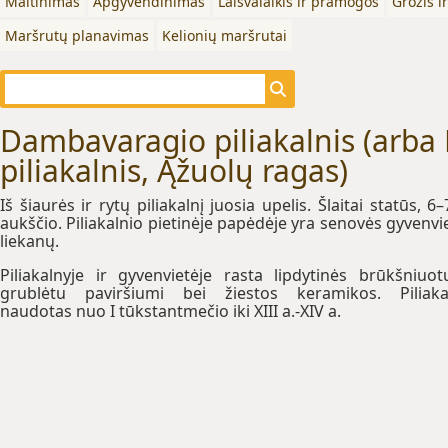
Maitinimas
Apgyvendinimas
Laisvalaikis ir pramogos
Grožis i
Maršrutų planavimas
Kelionių maršrutai
Dambavaragio piliakalnis (arb
piliakalnis, Ąžuolų ragas)
Iš šiaurės ir rytų piliakalnį juosia upelis. Šlaitai statūs, 6
aukščio. Piliakalnio pietinėje papėdėje yra senovės gyvenvi
liekanų.
Piliakalnyje ir gyvenvietėje rasta lipdytinės brūkšniuot
grublėtu paviršiumi bei žiestos keramikos. Piliaka
naudotas nuo I tūkstantmečio iki XIII a.-XIV a.