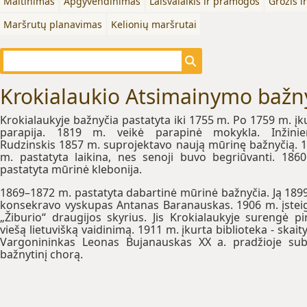
Maitinimas
Apgyvendinimas
Laisvalaikis ir pramogos
Grožis i
Maršrutų planavimas
Kelionių maršrutai
Krokialaukio Atsimainymo bažn
Krokialaukyje bažnyčia pastatyta iki 1755 m. Po 1759 m. įk
parapija. 1819 m. veikė parapinė mokykla. Inžinie
Rudzinskis 1857 m. suprojektavo naują mūrinę bažnyčią. 
m. pastatyta laikina, nes senoji buvo begriūvanti. 186
pastatyta mūrinė klebonija.
1869–1872 m. pastatyta dabartinė mūrinė bažnyčia. Ją 189
konsekravo vyskupas Antanas Baranauskas. 1906 m. įstei
„Žiburio“ draugijos skyrius. Jis Krokialaukyje surengė p
viešą lietuvišką vaidinimą. 1911 m. įkurta biblioteka - skaity
Vargonininkas Leonas Bujanauskas XX a. pradžioje su
bažnytinį chorą.