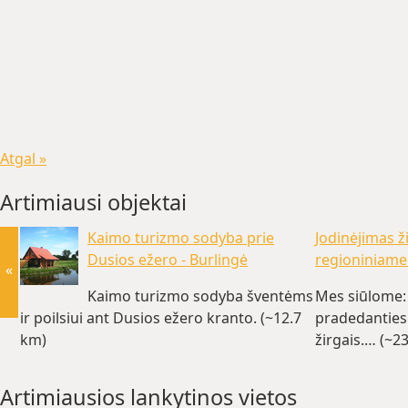
Atgal »
Artimiausi objektai
Kaimo turizmo sodyba prie
Jodinėjimas 
Dusios ežero - Burlingė
regioniniame
«
Kaimo turizmo sodyba šventėms
Mes siūlome: 
ir poilsiui ant Dusios ežero kranto. (~12.7
pradedantiesi
km)
žirgais.… (~2
Artimiausios lankytinos vietos