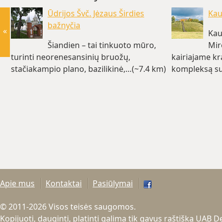
Ūdrijos Švč. Jėzaus Širdies
Kau
bažnyčia
«
Kau
Šiandien – tai tinkuoto mūro,
Mir
turinti neorenesansinių bruožų,
kairiajame kr
stačiakampio plano, bazilikinė,…(~7.4 km)
kompleksą su
kaimuose…(~
Apie mus
Kontaktai
Pasiūlymai
© 2011-2026 Visos teisės saugomos.
Kopijuoti, dauginti, platinti galima tik gavus raštišką UAB 