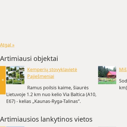
Atgal »
Artimiausi objektai
Kemperių stovyklavietė
Miš
Pajiešmeniai
«
Sod
Ramus poilsis kaime, šiaurės
km
Lietuvoje 1.2 km nuo kelio Via Baltica (A10,
E67) - kelias „Kaunas-Ryga-Talinas“.
Sodyboje galima… (~21 km)
Artimiausios lankytinos vietos