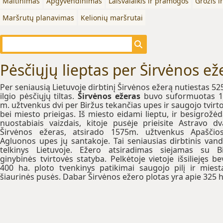
Maitinimas
Apgyvendinimas
Laisvalaikis ir pramogos
Grožis i
Maršrutų planavimas
Kelionių maršrutai
Pėsčiųjų lieptas per Širvėnos ež
Per seniausią Lietuvoje dirbtinį Širvėnos ežerą nutiestas 52
ilgio pėsčiųjų tiltas.
Širvėnos ežeras
buvo suformuotas 1
m. užtvenkus dvi per Biržus tekančias upes ir saugojo tvirt
bei miesto prieigas. Iš miesto eidami lieptu, ir besigrožė
nuostabiais vaizdais, kitoje pusėje prieisite Astravo dv
Širvėnos ežeras, atsirado 1575m. užtvenkus Apaščio
Agluonos upes jų santakoje. Tai seniausias dirbtinis van
telkinys Lietuvoje. Ežero atsiradimas siejamas su B
ginybinės tvirtovės statyba. Pelkėtoje vietoje išsiliejęs be
400 ha. ploto tvenkinys patikimai saugojo pilį ir miest
šiaurinės pusės. Dabar Širvėnos ežero plotas yra apie 325 