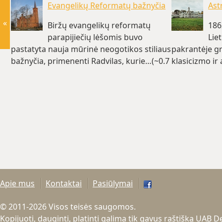
Evangelikų Reformatų bažnyčia
Ast
«
Biržų evangelikų reformatų
186
parapijiečių lėšomis buvo
Lie
pastatyta nauja mūrinė neogotikos stiliaus
pakrantėje gr
bažnyčia, primenenti Radvilas, kurie…(~0.7
klasicizmo ir
km)
rūmus…(~0.8
Apie mus
Kontaktai
Pasiūlymai
© 2011-2026 Visos teisės saugomos.
Kopijuoti, dauginti, platinti galima tik gavus raštišką UAB 