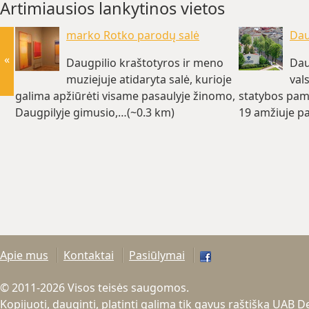
Artimiausios lankytinos vietos
marko Rotko parodų salė
Dau
«
Daugpilio kraštotyros ir meno
Dau
muziejuje atidaryta salė, kurioje
val
galima apžiūrėti visame pasaulyje žinomo,
statybos pami
Daugpilyje gimusio,…(~0.3 km)
19 amžiuje p
km)
Apie mus
Kontaktai
Pasiūlymai
© 2011-2026 Visos teisės saugomos.
Kopijuoti, dauginti, platinti galima tik gavus raštišką UAB 