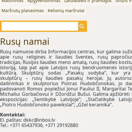
Maitinimas
Apgyvendinimas
Laisvalaikis ir pramogos
Grožis i
Maršrutų planavimas
Kelionių maršrutai
Rusų namai
Rusų namuose dirba Informacijos centras, kur galima suži
apie rusų religines ir liaudies šventes, rusų papročiu
tradicijas, Rusijos liaudies meno amatą, rusų liaudies kost
istoriją, taip pat apie Latvijos rusų bendruomenės istorij
kultūrą. Skulptūrų sodas „Pasakų sodyba“, kur yra
skulptūrų – rusų liaudies pasakų herojai. Jų autori
dailininkas ir skulptorius Piotras Hudobčonokas, jo da
padovanoti Romos popiežiui Jonui Pauliui II, Margaritai Te
Michailui Gorbačiovui ir Džordžui Bušui. Galima apžiūrėti 
ekspozicijas: „Sentikybė Latvijoje“; „Stačiatikybė Latvijo
„Piotro Hudobčonoko paveikslai“; „Gžel keramika“.
Kontaktai:
El. paštas: dkkc@inbox.lv
Tel.: +371 65437936, +371 29192880