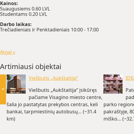
Kainos:
Suaugusiems 0.60 LVL
Studentams 0.20 LVL
Darbo laikas:
Trečiadieniais ir Penktadieniais 10:00 - 17:00
Atgal »
Artimiausi objektai
Viešbutis „Aukštaitija“
IDI
«
Viešbutis „Aukštaitija“ įsikūręs
Pat
pačiame Visagino miesto centre,
pad
šalia jo pastatytas prekybos centras, keli
parko region
bankai, tarpmiestinių autobusų… (~31.4
pakraštyje, 8
km)
miško… (~32.