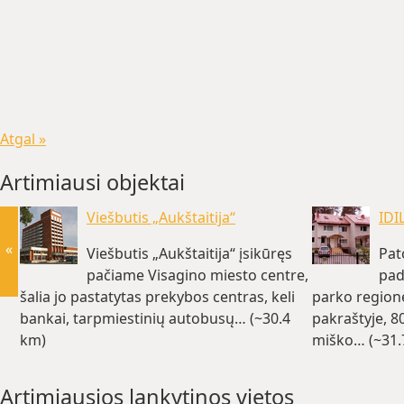
Atgal »
Artimiausi objektai
Viešbutis „Aukštaitija“
IDI
«
Viešbutis „Aukštaitija“ įsikūręs
Pat
pačiame Visagino miesto centre,
pad
šalia jo pastatytas prekybos centras, keli
parko region
bankai, tarpmiestinių autobusų… (~30.4
pakraštyje, 8
km)
miško… (~31.
Artimiausios lankytinos vietos