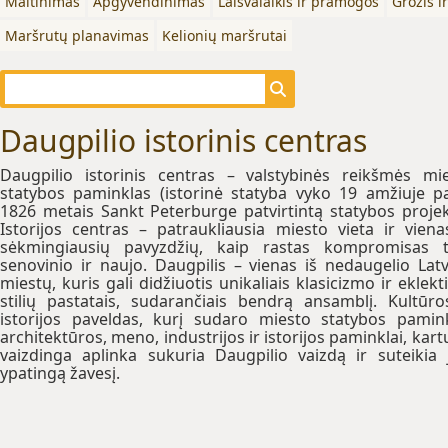
Maitinimas
Apgyvendinimas
Laisvalaikis ir pramogos
Grožis i
Maršrutų planavimas
Kelionių maršrutai
Daugpilio istorinis centras
Daugpilio istorinis centras – valstybinės reikšmės mi
statybos paminklas (istorinė statyba vyko 19 amžiuje p
1826 metais Sankt Peterburge patvirtintą statybos projek
Istorijos centras – patraukliausia miesto vieta ir viena
sėkmingiausių pavyzdžių, kaip rastas kompromisas 
senovinio ir naujo. Daugpilis – vienas iš nedaugelio Latv
miestų, kuris gali didžiuotis unikaliais klasicizmo ir eklekt
stilių pastatais, sudarančiais bendrą ansamblį. Kultūro
istorijos paveldas, kurį sudaro miesto statybos pamink
architektūros, meno, industrijos ir istorijos paminklai, kart
vaizdinga aplinka sukuria Daugpilio vaizdą ir suteikia
ypatingą žavesį.