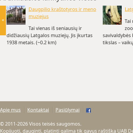
Daugpilio kraštotyros ir meno
Lat
muziejus
«
Tai
Tai vienas iš seniausių ir
zoo
didžiausių Latgalos muziejų. Jis įkurtas
savivaldybės 
1938 metais. (~0.2 km)
tikslas – vai
Apie mus
Kontaktai
Pasiūlymai
© 2011-2026 Visos teisės saugomos.
Kopijuoti, dauginti, platinti galima tik gavus raštišką UAB 