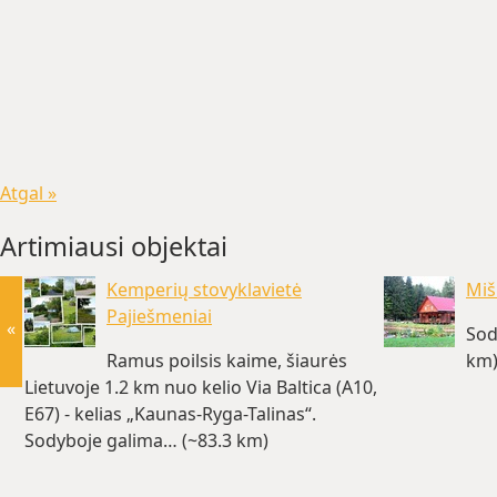
Atgal »
Artimiausi objektai
Kemperių stovyklavietė
Miš
Pajiešmeniai
«
Sod
Ramus poilsis kaime, šiaurės
km
Lietuvoje 1.2 km nuo kelio Via Baltica (A10,
E67) - kelias „Kaunas-Ryga-Talinas“.
Sodyboje galima… (~83.3 km)