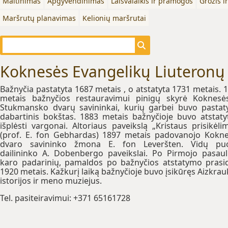
Maitinimas
Apgyvendinimas
Laisvalaikis ir pramogos
Grožis i
Maršrutų planavimas
Kelionių maršrutai
Koknesės Evangelikų Liuteronų
Bažnyčia pastatyta 1687 metais , o atstatyta 1731 metais. 
metais bažnyčios restauravimui pinigų skyrė Koknesė
Stukmansko dvarų savininkai, kurių garbei buvo pastat
dabartinis bokštas. 1883 metais bažnyčioje buvo atstatyt
išplėsti vargonai. Altoriaus paveikslą „Kristaus prisikėli
(prof. E. fon Gebhardas) 1897 metais padovanojo Kokn
dvaro savininko žmona E. fon Leveršten. Vidų puo
dailininko A. Dobenbergo paveikslai. Po Pirmojo pasaul
karo padarinių, pamaldos po bažnyčios atstatymo prasi
1920 metais. Kažkurį laiką bažnyčioje buvo įsikūręs Aizkrau
istorijos ir meno muziejus.
Tel. pasiteiravimui: +371 65161728