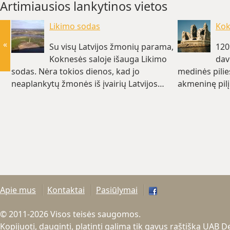
Artimiausios lankytinos vietos
Likimo sodas
Kok
«
Su visų Latvijos žmonių parama,
120
Koknesės saloje išauga Likimo
dav
sodas. Nėra tokios dienos, kad jo
medinės pilie
neaplankytų žmonės iš įvairių Latvijos…
akmeninę pilį
(~0.8 km)
Apie mus
Kontaktai
Pasiūlymai
© 2011-2026 Visos teisės saugomos.
Kopijuoti, dauginti, platinti galima tik gavus raštišką UAB 