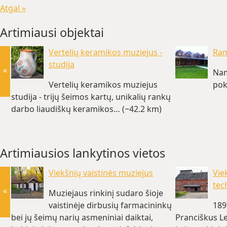
Atgal »
Artimiausi objektai
Vertelių keramikos muziejus -
Ram
studija
«
Nam
Vertelių keramikos muziejus
pok
studija - trijų šeimos kartų, unikalių rankų
darbo liaudiškų keramikos… (~42.2 km)
Artimiausios lankytinos vietos
Viekšnių vaistinės muziejus
Vie
tec
«
Muziejaus rinkinį sudaro šioje
vaistinėje dirbusių farmacininkų
189
bei jų šeimų narių asmeniniai daiktai,
Pranciškus Le