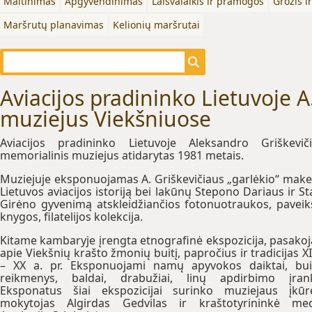
Maitinimas
Apgyvendinimas
Laisvalaikis ir pramogos
Grožis i
Maršrutų planavimas
Kelionių maršrutai
Aviacijos pradininko Lietuvoje A
muziejus Viekšniuose
Aviacijos pradininko Lietuvoje Aleksandro Griškevič
memorialinis muziejus atidarytas 1981 metais.
Muziejuje eksponuojamas A. Griškevičiaus „garlėkio“ make
Lietuvos aviacijos istoriją bei lakūnų Stepono Dariaus ir St
Girėno gyvenimą atskleidžiančios fotonuotraukos, paveiks
knygos, filatelijos kolekcija.
Kitame kambaryje įrengta etnografinė ekspozicija, pasakoj
apie Viekšnių krašto žmonių buitį, papročius ir tradicijas XI
– XX a. pr. Eksponuojami namų apyvokos daiktai, bui
reikmenys, baldai, drabužiai, linų apdirbimo įrank
Eksponatus šiai ekspozicijai surinko muziejaus įkūr
mokytojas Algirdas Gedvilas ir kraštotyrininkė me