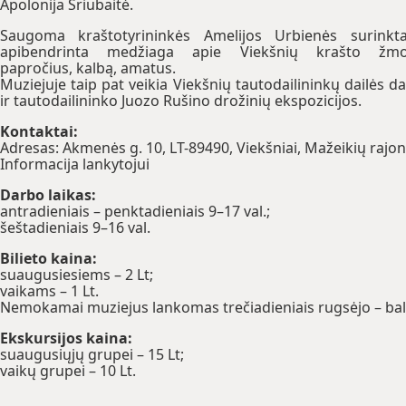
Apolonija Sriubaitė.
Saugoma kraštotyrininkės Amelijos Urbienės surinkt
apibendrinta medžiaga apie Viekšnių krašto žmo
papročius, kalbą, amatus.
Muziejuje taip pat veikia Viekšnių tautodailininkų dailės d
ir tautodailininko Juozo Rušino drožinių ekspozicijos.
Kontaktai:
Adresas: Akmenės g. 10, LT-89490, Viekšniai, Mažeikių rajon
Informacija lankytojui
Darbo laikas:
antradieniais – penktadieniais 9–17 val.;
šeštadieniais 9–16 val.
Bilieto kaina:
suaugusiesiems – 2 Lt;
vaikams – 1 Lt.
Nemokamai muziejus lankomas trečiadieniais rugsėjo – ba
Ekskursijos kaina:
suaugusiųjų grupei – 15 Lt;
vaikų grupei – 10 Lt.