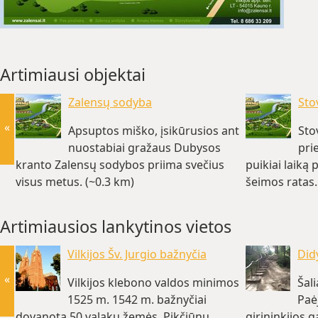
Artimiausi objektai
Zalensų sodyba
Sto
«
Apsuptos miško, įsikūrusios ant
Sto
nuostabiai gražaus Dubysos
pri
kranto Zalensų sodybos priima svečius
puikiai laiką
visus metus. (~0.3 km)
šeimos ratas.
(~1.3 km)
Artimiausios lankytinos vietos
Vilkijos Šv. Jurgio bažnyčia
Didy
«
Vilkijos klebono valdos minimos
Šali
1525 m. 1542 m. bažnyčiai
Paė
dovanota 50 valakų žemės, Pikčiūnų,
girininkijos g