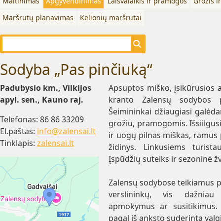
Maitinimas
Apgyvendinimas
Laisvalaikis ir pramogos
Grožis i
Maršrutų planavimas
Kelionių maršrutai
Sodyba „Pas pinčiuką“
Padubysio km., Vilkijos
Apsuptos miško, įsikūrusios 
apyl. sen., Kauno raj.
kranto Zalensų sodybos p
Šeimininkai džiaugiasi galėda
Telefonas: 86 86 33209
grožiu, pramogomis. Išsiilgu
El.paštas:
info@zalensai.lt
ir uogų pilnas miškas, ramus
Tinklapis:
zalensai.lt
židinys. Linkusiems turista
Įspūdžių suteiks ir sezoninė ž
Zalensų sodybose teikiamus p
verslininkų, vis dažniau
apmokymus ar susitikimus.
pagal iš anksto suderintą valgi