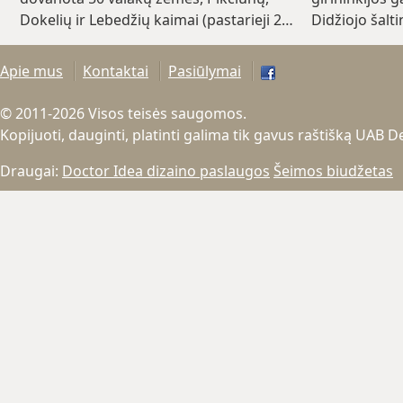
Dokelių ir Lebedžių kaimai (pastarieji 2…
Didžiojo šalt
(~10.7 km)
Apie mus
Kontaktai
Pasiūlymai
© 2011-2026 Visos teisės saugomos.
Kopijuoti, dauginti, platinti galima tik gavus raštišką UAB 
Draugai:
Doctor Idea dizaino paslaugos
Šeimos biudžetas