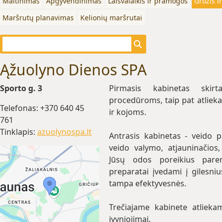
Maitinimas
Apgyvendinimas
Laisvalaikis ir pramogos
Grožis i
Maršrutų planavimas
Kelionių maršrutai
Ąžuolyno Dienos SPA
Sporto g. 3
Pirmasis kabinetas skir
procedūroms, taip pat atlie
Telefonas: +370 640 45
ir kojoms.
761
Tinklapis:
azuolynospa.lt
Antrasis kabinetas - veido 
veido valymo, atjauninačios,
Jūsų odos poreikius pare
preparatai įvedami į gilesni
tampa efektyvesnės.
Trečiajame kabinete atliekam
įvyniojimai.