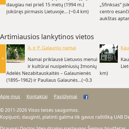
daugiau nei prieš 15 metų (1994 m.)
„Sfinksas“ įs
įsikūręs pirmasis Lietuvoje… (~0.4 km)
centro esanč
aukštas apta
(~0.6 km)
Artimiausios lankytinos vietos
A. ir P. Galaunių namai
Kau
«
Namai priklausė Lietuvos menui
Kau
ir kultūrai nusipelniusių žmonių
Lie
Adelės Nezabitauskaitės – Galaunienės
km)
(1895–1962) ir Pauliaus Galaunės…(~0.3
km)
Apie mus
Kontaktai
Pasiūlymai
© 2011-2026 Visos teisės saugomos.
Kopijuoti, dauginti, platinti galima tik gavus raštišką UAB 
Draugai:
Doctor Idea dizaino paslaugos
Šeimos biudžetas