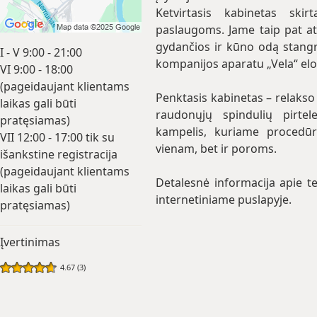
Ketvirtasis kabinetas ski
paslaugoms. Jame taip pat atl
gydančios ir kūno odą stang
I - V 9:00 - 21:00
kompanijos aparatu „Vela“ elo
VI 9:00 - 18:00
(pageidaujant klientams
Penktasis kabinetas – relakso 
laikas gali būti
raudonųjų spindulių pirte
pratęsiamas)
kampelis, kuriame procedū
VII 12:00 - 17:00 tik su
vienam, bet ir poroms.
išankstine registracija
(pageidaujant klientams
Detalesnė informacija apie t
laikas gali būti
internetiniame puslapyje.
pratęsiamas)
Įvertinimas
4.67 (3)