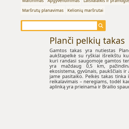
Maitinimas
Apgyvendinimas
Laisvalaikis ir pramogo
Maršrutų planavimas
Kelionių maršrutai
Planči pelkių takas
Gamtos takas yra nutiestas Planči
aukštapelkė su ryškiai išreikštu k
kuri randasi saugomoje gamtos terito
yra maždaug 0,5 km, pažindina
ekosistema, gyvūnais, paukščiais ir 
jame pasitaiko. Pelkės takas tinka
reikalavimais – neregiams, todėl k
aplinką yra prieinama ir Brailio spau