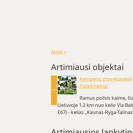
Atgal »
Artimiausi objektai
Kemperių stovyklavietė
Pajiešmeniai
«
Ramus poilsis kaime, ši
Lietuvoje 1.2 km nuo kelio Via Balt
E67) - kelias „Kaunas-Ryga-Talinas
Sodyboje galima… (~197.7 km)
Artimiausios lankytin