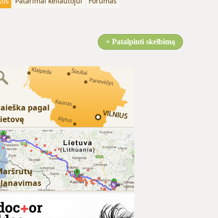
tos
Patarimai keliautojui
Forumas
+ Patalpinti skelbimą
aieška pagal
ietovę
Maršrutų
planavimas