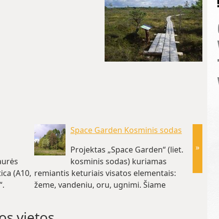
Space Garden Kosminis sodas
»
Projektas „Space Garden“ (liet.
aurės
kosminis sodas) kuriamas
ica (A10,
remiantis keturiais visatos elementais:
“.
žeme, vandeniu, oru, ugnimi. Šiame
naujai… (~210.6 km)
os vietos