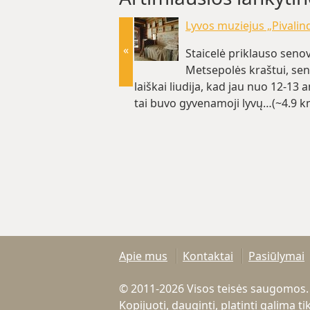
Lyvos muziejus „Pivalin
«
Staicelė priklauso seno
Metsepolės kraštui, sen
laiškai liudija, kad jau nuo 12-13
tai buvo gyvenamoji lyvų…(~4.9 k
Apie mus
Kontaktai
Pasiūlymai
© 2011-2026 Visos teisės saugomos.
Kopijuoti, dauginti, platinti galima 