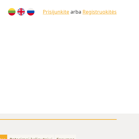
Prisijunkite
arba
Registruokitės