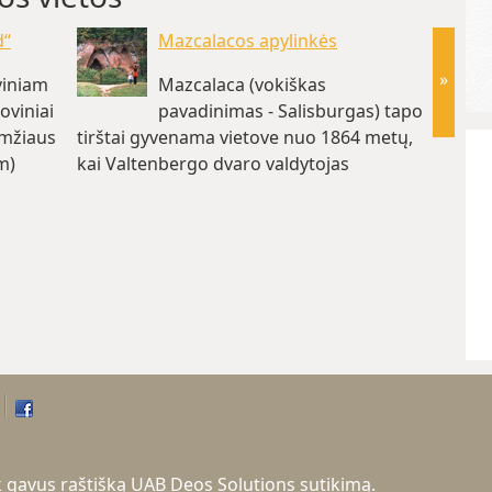
d“
Mazcalacos apylinkės
»
viniam
Mazcalaca (vokiškas
oviniai
pavadinimas - Salisburgas) tapo
 amžiaus
tirštai gyvenama vietove nuo 1864 metų,
sienos
m)
kai Valtenbergo dvaro valdytojas
mieste 
Arnoldas…(~18.4 km)
kapito
tik gavus raštišką UAB Deos Solutions sutikimą.