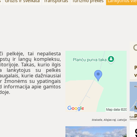
s
Grožis ir sveikata
Transportas
Turizmo prekės
Lankytinos vie
 pelkėje, tai nepaliesta
upstų ir langų kompleksu,
rijoje. Takas, kurio ilgis
P
 lankytojus su pelkės
v
augalais, kurie dažniausiai
 ir žmonėms su ypatingais
ad informacija apie gamtos
doje.
Staicele, Alojas raj. Latvija