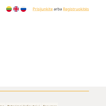
Prisijunkite
arba
Registruokitės