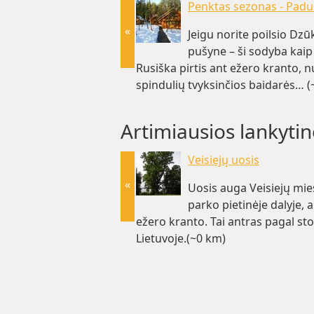
Penktas sezonas - Padu
«
Jeigu norite poilsio Dzū
pušyne – ši sodyba kaip 
Rusiška pirtis ant ežero kranto, 
spindulių tvyksinčios baidarės… (
Artimiausios lankytin
Veisiejų uosis
«
Uosis auga Veisiejų mie
parko pietinėje dalyje, 
ežero kranto. Tai antras pagal sto
Lietuvoje.(~0 km)