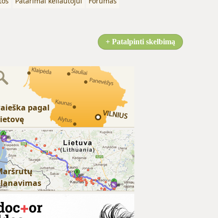
tos
Patarimai keliautojui
Forumas
+ Patalpinti skelbimą
aieška pagal
ietovę
Maršrutų
planavimas