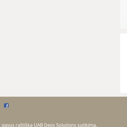
tik gavus raštišką UAB Deos Solutions sutikimą.