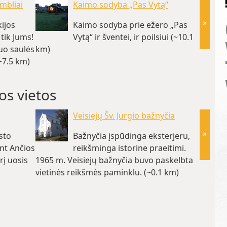
mbliai
Kaimo sodyba „Pas Vytą“
»
kijos
Kaimo sodyba prie ežero „Pas
tik Jums!
Vytą“ ir šventei, ir poilsiui (~10.1
nuo saulės
km)
~7.5 km)
os vietos
Veisiejų Šv. Jurgio bažnyčia
»
sto
Bažnyčia įspūdinga eksterjeru,
ant Ančios
reikšminga istorine praeitimi.
rį uosis
1965 m. Veisiejų bažnyčia buvo paskelbta
kalvelė
vietinės reikšmės paminklu. (~0.1 km)
horizon
(~0.1 k