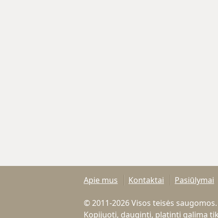
Apie mus
Kontaktai
Pasiūlymai
© 2011-2026 Visos teisės saugomos.
Kopijuoti, dauginti, platinti galima 