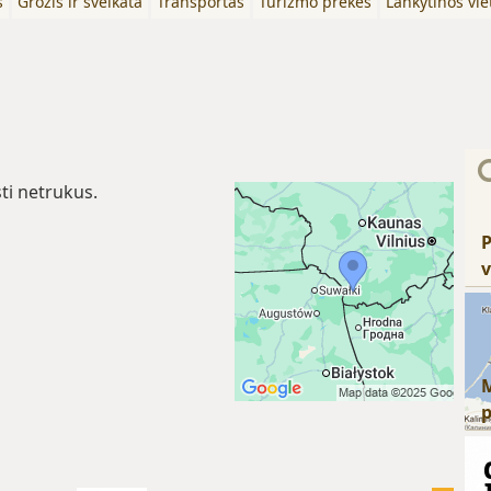
s
Grožis ir sveikata
Transportas
Turizmo prekės
Lankytinos vie
ti netrukus.
P
v