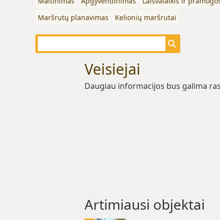
Maitinimas
Apgyvendinimas
Laisvalaikis ir pramogo
Maršrutų planavimas
Kelionių maršrutai
Veisiejai
Daugiau informacijos bus galima ras
Artimiausi objektai