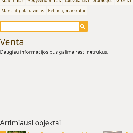
Maitinimas
Apgyvendinimas
Laisvalaikis ir pramogos
Grožis i
Maršrutų planavimas
Kelionių maršrutai
Venta
Daugiau informacijos bus galima rasti netrukus.
Artimiausi objektai