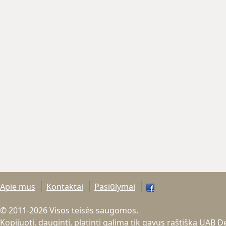
Apie mus
Kontaktai
Pasiūlymai
© 2011-2026 Visos teisės saugomos.
Kopijuoti, dauginti, platinti galima tik gavus raštišką UAB 