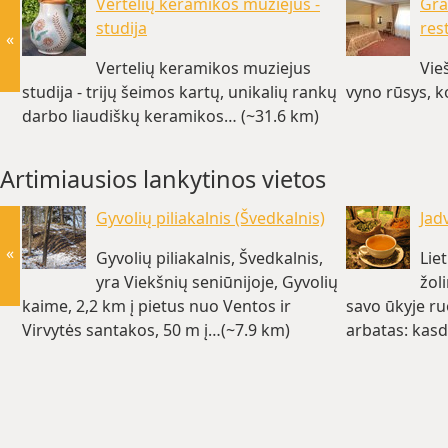
Vertelių keramikos muziejus -
Gra
studija
res
«
Vertelių keramikos muziejus
Vie
studija - trijų šeimos kartų, unikalių rankų
vyno rūsys, k
darbo liaudiškų keramikos… (~31.6 km)
Artimiausios lankytinos vietos
Gyvolių piliakalnis (Švedkalnis)
Jad
«
Gyvolių piliakalnis, Švedkalnis,
Lie
yra Viekšnių seniūnijoje, Gyvolių
žol
kaime, 2,2 km į pietus nuo Ventos ir
savo ūkyje ru
Virvytės santakos, 50 m į…(~7.9 km)
arbatas: kasd
šalinančias…