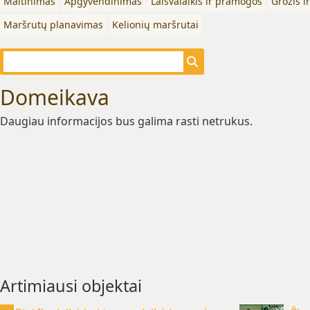
Maitinimas
Apgyvendinimas
Laisvalaikis ir pramogos
Grožis i
Maršrutų planavimas
Kelionių maršrutai
Domeikava
Daugiau informacijos bus galima rasti netrukus.
Artimiausi objektai