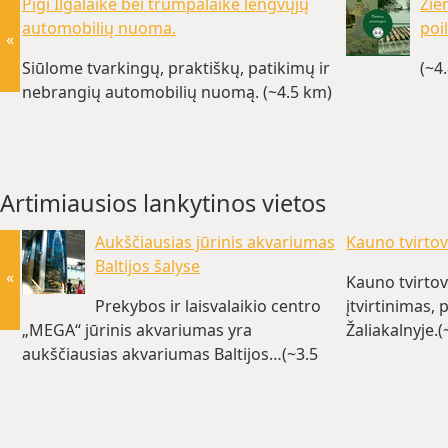
Pigi Ilgalaikė bei trumpalaikė lengvųjų
Žie
automobilių nuoma.
poil
«
Siūlome tvarkingų, praktiškų, patikimų ir
(~4
nebrangių automobilių nuomą. (~4.5 km)
Artimiausios lankytinos vietos
Aukščiausias jūrinis akvariumas
Kauno tvirtov
Baltijos šalyse
«
Kauno tvirtovė
Prekybos ir laisvalaikio centro
įtvirtinimas,
„MEGA“ jūrinis akvariumas yra
Žaliakalnyje.
aukščiausias akvariumas Baltijos…(~3.5
km)